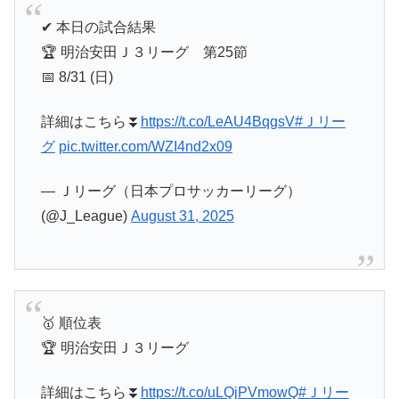
✔︎ 本日の試合結果
🏆 明治安田Ｊ３リーグ 第25節
📅 8/31 (日)
詳細はこちら⏬️
https://t.co/LeAU4BqgsV
#Ｊリー
グ
pic.twitter.com/WZI4nd2x09
— Ｊリーグ（日本プロサッカーリーグ）
(@J_League)
August 31, 2025
🥇 順位表
🏆 明治安田Ｊ３リーグ
詳細はこちら⏬️
https://t.co/uLQjPVmowQ
#Ｊリー