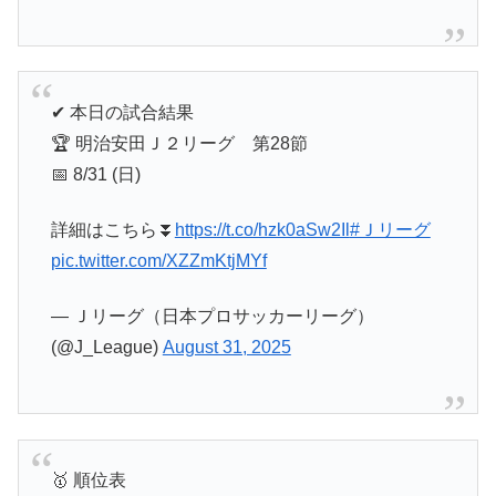
✔︎ 本日の試合結果
🏆 明治安田Ｊ２リーグ 第28節
📅 8/31 (日)
詳細はこちら⏬️
https://t.co/hzk0aSw2Il
#Ｊリーグ
pic.twitter.com/XZZmKtjMYf
— Ｊリーグ（日本プロサッカーリーグ）
(@J_League)
August 31, 2025
🥇 順位表