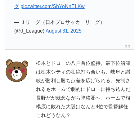
グ
pic.twitter.com/ShYoNnELKw
— Ｊリーグ（日本プロサッカーリーグ）
(@J_League)
August 31, 2025
松本とドローの八戸首位堅持。最下位沼津
は栃木シティの壮絶打ち合いも、岐阜と讃
岐が勝利し勝ち点差を広げられる。先制さ
れるもホームで劇的にドローに持ち込んだ
長野だが残念ながら降格圏へ。ホームで相
模原に敗れた大阪はなんと4位で監督解任…
これどうなん？