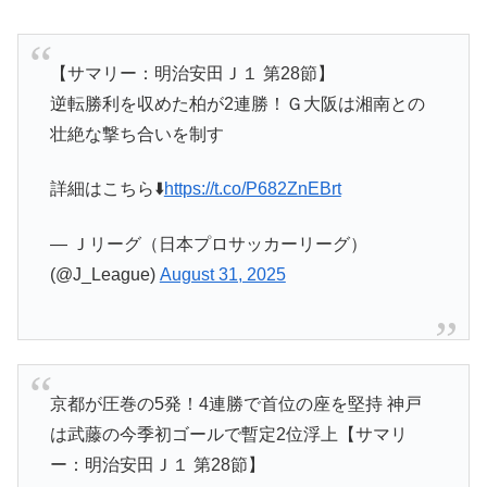
【サマリー：明治安田Ｊ１ 第28節】
逆転勝利を収めた柏が2連勝！Ｇ大阪は湘南との
壮絶な撃ち合いを制す
詳細はこちら⬇️
https://t.co/P682ZnEBrt
— Ｊリーグ（日本プロサッカーリーグ）
(@J_League)
August 31, 2025
京都が圧巻の5発！4連勝で首位の座を堅持 神戸
は武藤の今季初ゴールで暫定2位浮上【サマリ
ー：明治安田Ｊ１ 第28節】