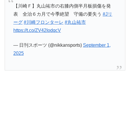
【川崎Ｆ】丸山祐市の右膝内側半月板損傷を発
表 全治６カ月で今季絶望 守備の要失う
#Jリ
ーグ
#川崎フロンターレ
#丸山祐市
https://t.co/ZV42IodqcV
— 日刊スポーツ (@nikkansports)
September 1,
2025