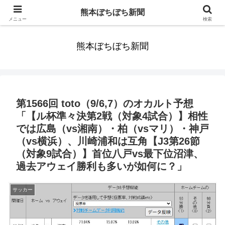
みんなまだ気づかずすごしていたんだわ。ずっといっしょに歩いてゆけるっ
熊本ぼちぼち新聞
て。だれもが思った。
メニュー
検索
熊本ぼちぼち新聞
第1566回 toto（9/6,7）のオカルト予想
「【ル杯準々決第2戦（対象4試合）】相性
では広島（vs湘南）・柏（vsマリ）・神戸
（vs横浜）、川崎浦和は互角【J3第26節
（対象9試合）】首位八戸vs最下位沼津、
過去アウェイ勝利も多いが如何に？」
サッカー