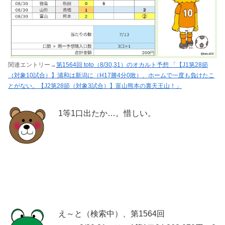
関連エントリー→
第1564回 toto（8/30,31）のオカルト予想 「【J1第28節
（対象10試合）】浦和は新潟に（H17勝4分0敗）、ホームで一度も負けたこ
とがない。【J2第28節（対象3試合）】富山熊本の裏天王山！」
1等1口出たか…。惜しい。
え～と（検索中）、第1564回