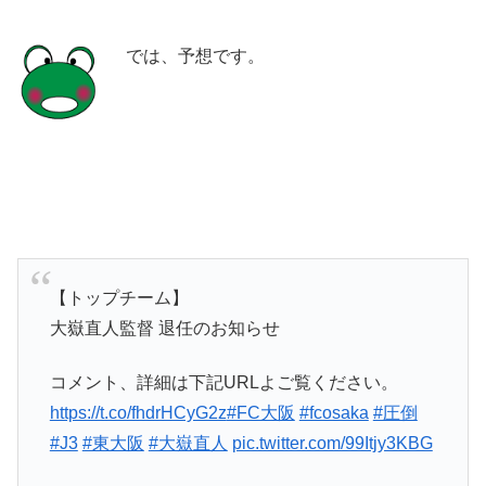
では、予想です。
【トップチーム】
大嶽直人監督 退任のお知らせ
コメント、詳細は下記URLよご覧ください。
https://t.co/fhdrHCyG2z
#FC大阪
#fcosaka
#圧倒
#J3
#東大阪
#大嶽直人
pic.twitter.com/99Itjy3KBG