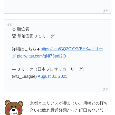
🥇 順位表
🏆 明治安田Ｊ１リーグ
詳細はこちら⏬️
https://t.co/GQ2GYXVBYK
#Ｊリー
グ
pic.twitter.com/qNI73edj2O
— Ｊリーグ（日本プロサッカーリーグ）
(@J_League)
August 31, 2025
京都とエリアスが凄まじい。川崎との打ち
合いに敗れ最近好調だった町田もひと段