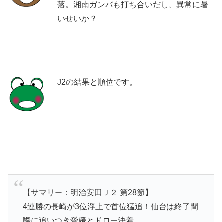
落。湘南ガンバも打ち合いだし、異常に暑
いせいか？
J2の結果と順位です。
【サマリー：明治安田Ｊ２ 第28節】
4連勝の長崎が3位浮上で首位猛追！仙台は終了間
際に追いつき愛媛とドロー決着