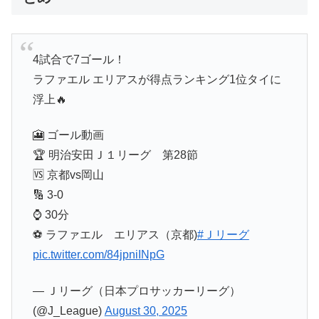
4試合で7ゴール！
ラファエル エリアスが得点ランキング1位タイに
浮上🔥
🎦 ゴール動画
🏆 明治安田Ｊ１リーグ 第28節
🆚 京都vs岡山
🔢 3-0
⌚️ 30分
⚽️ ラファエル エリアス（京都)
#Ｊリーグ
pic.twitter.com/84jpniINpG
— Ｊリーグ（日本プロサッカーリーグ）
(@J_League)
August 30, 2025