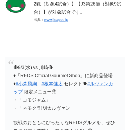
2戦（対象4試合）】【J3第26節（対象9試
合）】が対象試合です。
出典：
www.jleague.jp
🔴9/3(水) vs 川崎🔴
♦️「REDS Official Gourmet Shop」に新商品登場
♦️
#小森飛絢
、
#根本健太
セレクト🍽️
#ルヴァンカ
ップ
限定メニュー🉐
・「コモジャム」
・「ネモクラ!明太ルヴァン」
観戦のおともにぴったりなREDSグルメを、ぜひ