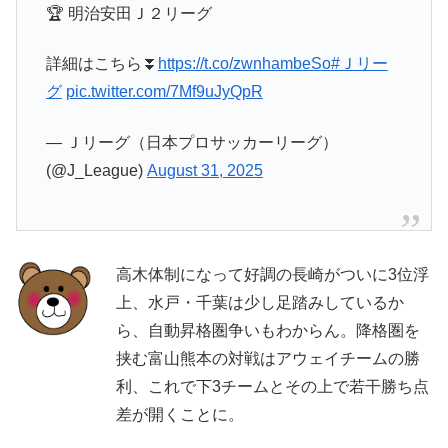
🏆 明治安田Ｊ２リーグ
詳細はこちら⏬️
https://t.co/zwnhambeSo
#Ｊリー
グ
pic.twitter.com/7Mf9uJyQpR
— Ｊリーグ（日本プロサッカーリーグ）
(@J_League)
August 31, 2025
高木体制になって好調の長崎がついに3位浮
上、水戸・千葉は少し足踏みしているか
ら、自動昇格圏争いもわからん。降格圏を
挟む富山熊本の対戦はアウェイチームの勝
利、これで下3チームとその上で若干勝ち点
差が開くことに。