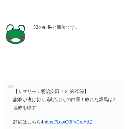
J3の結果と順位です。
【サマリー：明治安田Ｊ３ 第25節】
讃岐が逃げ切り5試合ぶりの白星！敗れた群馬は2
連敗を喫す
詳細はこちら⬇️
https://t.co/Q0FvCrcAdZ