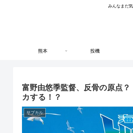
みんなまだ気
熊本
投機
富野由悠季監督、反骨の原点？
カする！？
サブカル