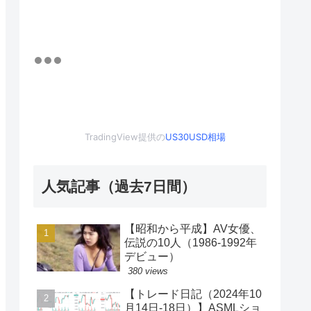
TradingView提供の
US30USD相場
人気記事（過去7日間）
【昭和から平成】AV女優、
伝説の10人（1986-1992年
デビュー）
380 views
【トレード日記（2024年10
月14日-18日）】ASMLショ