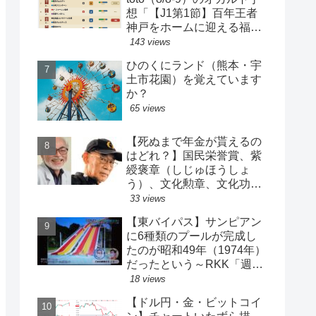
想「【J1第1節】百年王者
神戸をホームに迎える福岡
がまさかの…？！【J2第1
143 views
節】今治注目レアル中井バ
ひのくにランド（熊本・宇
ルサ安部は？」
土市花園）を覚えています
か？
65 views
【死ぬまで年金が貰えるの
はどれ？】国民栄誉賞、紫
綬褒章（しじゅほうしょ
う）、文化勲章、文化功労
者、芸術選奨…など【日本
33 views
の栄典・表彰について】
【東バイパス】サンピアン
に6種類のプールが完成し
たのが昭和49年（1974年）
だったという～RKK「週刊
山崎くん」より
18 views
【ドル円・金・ビットコイ