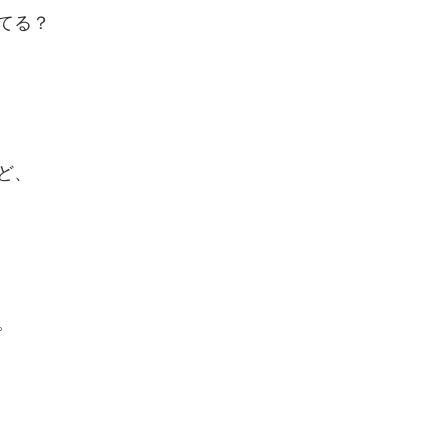
てる？
ど、
。