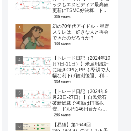
ックもエヌビディア最高値
更新にTSMC好決算、ドル
円一時150円台、円安株高
308 views
の流れ続く【ゆるゆる投機
幻の70年代アイドル・星野
340】
スミレは、好きな人と再会
できたのだろうか？
308 views
【トレード日記（2024年10
月7日-11日）】米雇用統計
に続きCPIとPPIも堅調で大
幅な利下げ観測後退、利回
り上昇・ドル買い、ダウと
304 views
S&P500最高値更新、ドル
【トレード日記（2024年9
円149円台【ゆるゆる投機
月23日-27日）】自民党石
339】
破新総裁で初動は円高株
安、ドル円146円台から一
気に142円台へ【ゆるゆる
289 views
投機337】
【易経】第1644回
toto（8/8-9）のオカルト予