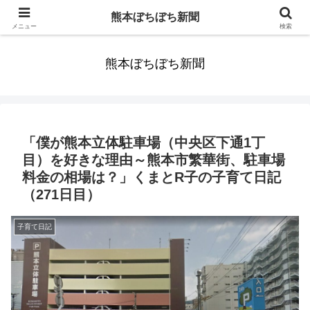
みんなまだ気づかずすごしていたんだわ。ずっといっしょに歩いてゆけるっ
熊本ぼちぼち新聞
て。だれもが思った。
メニュー
検索
熊本ぼちぼち新聞
「僕が熊本立体駐車場（中央区下通1丁
目）を好きな理由～熊本市繁華街、駐車場
料金の相場は？」くまとR子の子育て日記
（271日目）
子育て日記