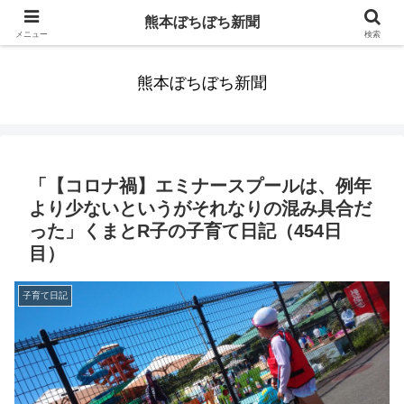
みんなまだ気づかずすごしていたんだわ。ずっといっしょに歩いてゆけるっ
熊本ぼちぼち新聞
て。だれもが思った。
メニュー
検索
熊本ぼちぼち新聞
「【コロナ禍】エミナースプールは、例年
より少ないというがそれなりの混み具合だ
った」くまとR子の子育て日記（454日
目）
子育て日記