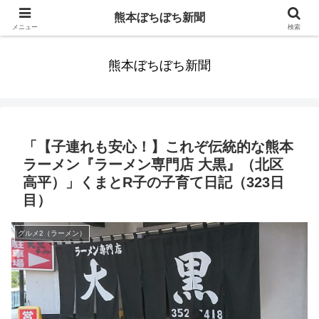
みんなまだ気づかずすごしていたんだわ。ずっといっしょに歩いてゆけるっ
熊本ぼちぼち新聞
て。だれもが思った。
メニュー
検索
熊本ぼちぼち新聞
「【子連れも安心！】これぞ伝統的な熊本
ラーメン『ラーメン専門店 大黒』（北区
高平）」くまとR子の子育て日記（323日
目）
グルメ2（ラーメン）