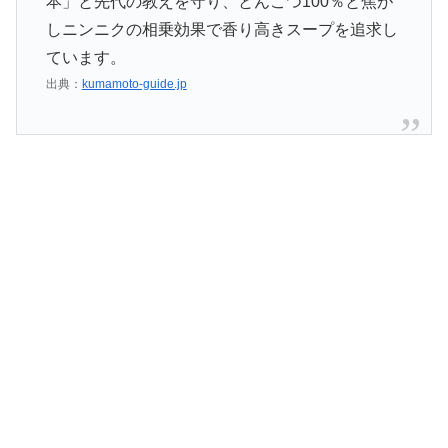
本」と先代の教えを守り、とんこつ100％と焦が
しニンニクの相乗効果で香り高きスープを追求し
ています。
出典：
kumamoto-guide.jp