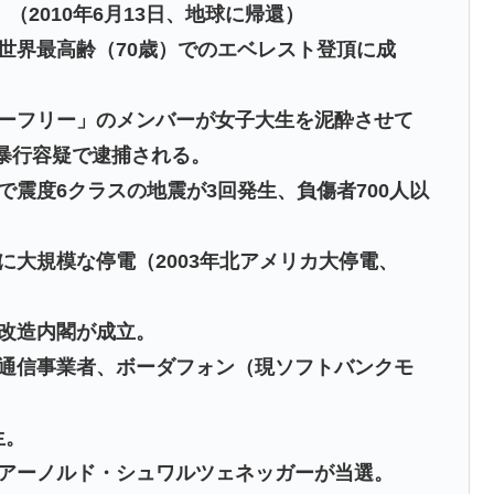
（2010年6月13日、地球に帰還）
郎、世界最高齢（70歳）でのエベレスト登頂に成
ーパーフリー」のメンバーが女子大生を泥酔させて
暴行容疑で逮捕される。
部で震度6クラスの地震が3回発生、負傷者700人以
心に大規模な停電（2003年北アメリカ大停電、
再改造内閣が成立。
携帯通信事業者、ボーダフォン（現ソフトバンクモ
生。
優・アーノルド・シュワルツェネッガーが当選。