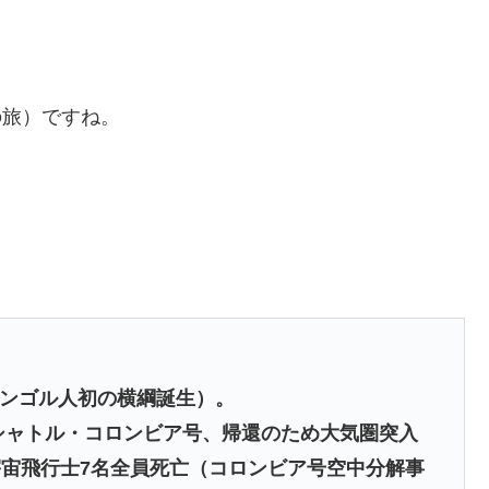
の旅）ですね。
（モンゴル人初の横綱誕生）。
スシャトル・コロンビア号、帰還のため大気圏突入
宙飛行士7名全員死亡（コロンビア号空中分解事