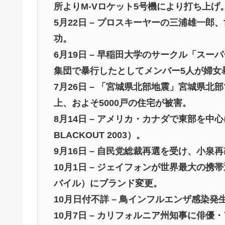
所よりM-Vロケット5号機により打ち上げ。
5月22日 – プロスキーヤーの三浦雄一
功。
6月19日 – 早稲田大学のサークル「ス
集団で暴行したとしてメンバー5人が婦女
7月26日 – 「宮城県北部地震」宮城県北
上、およそ5000戸の住宅が被害。
8月14日 – アメリカ・カナダで東部を中
BLACKOUT 2003）。
9月16日 – 自民党総裁再選を受け、小泉
10月1日 – ジェイフォンが世界最大の
バイル）にブランド変更。
10月日付不詳 – 鳥インフルエンザ感染発
10月7日 – カリフォルニア州知事に俳