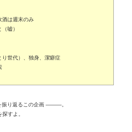
飲酒は週末のみ
と（嘘）
とり世代）、独身、潔癖症
索
間を振り返るこの企画 ―――。
を探すよ。