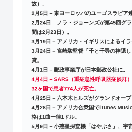
故）。
2月5日 – 東ヨーロッパのユーゴスラビ
2月24日 – ノラ・ジョーンズが第45回
間は2月23日）。
3月19日 – アメリカ・イギリスによる
3月24日 – 宮崎駿監督「千と千尋の神
賞。
4月1日 – 郵政事業庁が日本郵政公社に。
4月4日 – SARS（重症急性呼吸器症
32ヶ国で患者774人が死亡。
4月25日 – 六本木ヒルズがグランドオー
4月28日 – アメリカ合衆国でiTunes Mu
格は1曲一律1ドル。
5月9日 – 小惑星探査機「はやぶさ」、宇