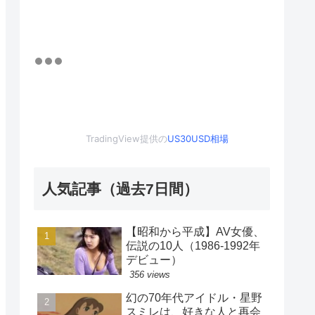
TradingView提供の
US30USD相場
人気記事（過去7日間）
【昭和から平成】AV女優、
伝説の10人（1986-1992年
デビュー）
356 views
幻の70年代アイドル・星野
スミレは、好きな人と再会