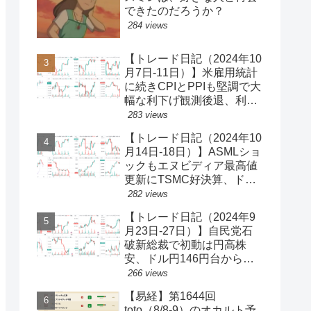
できたのだろうか？
284 views
【トレード日記（2024年10
月7日-11日）】米雇用統計
に続きCPIとPPIも堅調で大
幅な利下げ観測後退、利回
り上昇・ドル買い、ダウと
283 views
S&P500最高値更新、ドル
【トレード日記（2024年10
円149円台【ゆるゆる投機
月14日-18日）】ASMLショ
339】
ックもエヌビディア最高値
更新にTSMC好決算、ドル
円一時150円台、円安株高
282 views
の流れ続く【ゆるゆる投機
【トレード日記（2024年9
340】
月23日-27日）】自民党石
破新総裁で初動は円高株
安、ドル円146円台から一
気に142円台へ【ゆるゆる
266 views
投機337】
【易経】第1644回
toto（8/8-9）のオカルト予