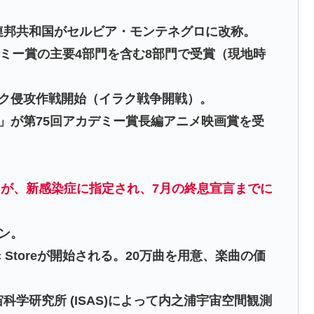
ア連邦共和国がセルビア・モンテネグロに改称。
グラミー賞の主要4部門を含む8部門で受賞（現地時
イラク侵攻作戦開始（イラク戦争開戦）。
隠し」が第75回アカデミー賞長編アニメ映画賞を受
候群）が、新感染症に指定され、7月の終息宣言までに
プン。
sic Storeが開始される。20万曲を用意、楽曲の価
宙科学研究所 (ISAS)によって内之浦宇宙空間観測