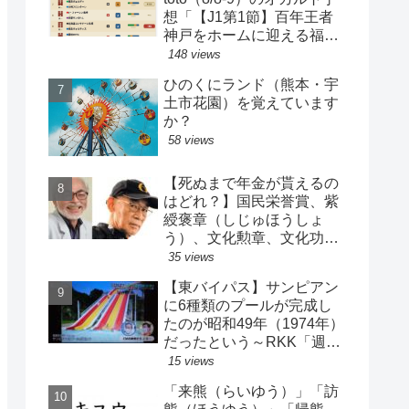
想「【J1第1節】百年王者
神戸をホームに迎える福岡
がまさかの…？！【J2第1
148 views
節】今治注目レアル中井バ
ひのくにランド（熊本・宇
ルサ安部は？」
土市花園）を覚えています
か？
58 views
【死ぬまで年金が貰えるの
はどれ？】国民栄誉賞、紫
綬褒章（しじゅほうしょ
う）、文化勲章、文化功労
者、芸術選奨…など【日本
35 views
の栄典・表彰について】
【東バイパス】サンピアン
に6種類のプールが完成し
たのが昭和49年（1974年）
だったという～RKK「週刊
山崎くん」より
15 views
「来熊（らいゆう）」「訪