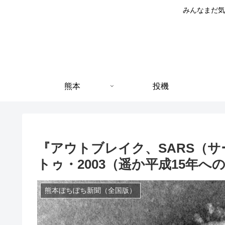
みんなまだ気
熊本
投機
『アウトブレイク、SARS（
トゥ・2003（遥か平成15年へ
熊本ぼちぼち新聞（全国版）