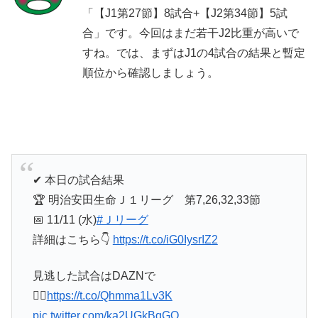
「【J1第27節】8試合+【J2第34節】5試
合」です。今回はまだ若干J2比重が高いで
すね。では、まずはJ1の4試合の結果と暫定
順位から確認しましょう。
✔︎ 本日の試合結果
🏆 明治安田生命Ｊ１リーグ 第7,26,32,33節
📅 11/11 (水)
#Ｊリーグ
詳細はこちら👇
https://t.co/iG0IysrIZ2
見逃した試合はDAZNで
💁‍♀️
https://t.co/Qhmma1Lv3K
pic.twitter.com/ka2UGkBqGO