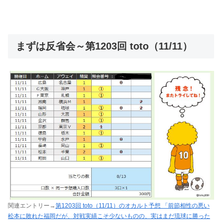
まずは反省会～第1203回 toto（11/11）
関連エントリー→
第1203回 toto（11/11）のオカルト予想 「前節相性の悪い
松本に敗れた福岡だが、対戦実績こそ少ないものの、実はまだ琉球に勝った