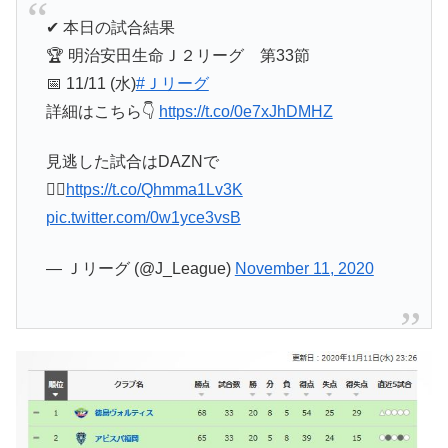
✔︎ 本日の試合結果
🏆 明治安田生命Ｊ２リーグ 第33節
📅 11/11 (水)
#Ｊリーグ
詳細はこちら👇
https://t.co/0e7xJhDMHZ
見逃した試合はDAZNで
💁‍♀️
https://t.co/Qhmma1Lv3K
pic.twitter.com/0w1yce3vsB
— Ｊリーグ (@J_League)
November 11, 2020