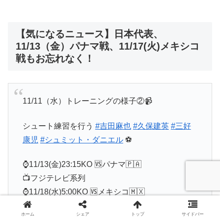
【気になるニュース】日本代表、
11/13（金）パナマ戦、11/17(火)メキシコ
戦もお忘れなく！
11/11（水）トレーニングの様子②📹
シュート練習を行う
#吉田麻也
#久保建英
#三好
康児
#シュミット・ダニエル
⚽
⌚11/13(金)23:15KO 🆚パナマ🇵🇦
📺フジテレビ系列
⌚11/18(水)5:00KO 🆚メキシコ🇲🇽
📺NHK BS1
ホーム
シェア
トップ
サイドバー
※日本時間