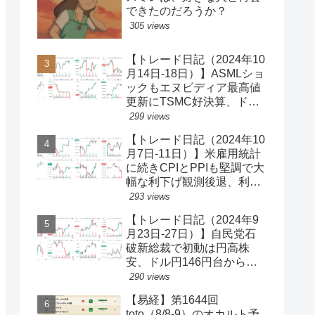
できたのだろうか？
305 views
【トレード日記（2024年10
月14日-18日）】ASMLショ
ックもエヌビディア最高値
更新にTSMC好決算、ドル
円一時150円台、円安株高
299 views
の流れ続く【ゆるゆる投機
【トレード日記（2024年10
340】
月7日-11日）】米雇用統計
に続きCPIとPPIも堅調で大
幅な利下げ観測後退、利回
り上昇・ドル買い、ダウと
293 views
S&P500最高値更新、ドル
【トレード日記（2024年9
円149円台【ゆるゆる投機
月23日-27日）】自民党石
339】
破新総裁で初動は円高株
安、ドル円146円台から一
気に142円台へ【ゆるゆる
290 views
投機337】
【易経】第1644回
toto（8/8-9）のオカルト予