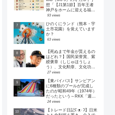
想「【J1第1節】百年王者
神戸をホームに迎える福岡
がまさかの…？！【J2第1
93 views
節】今治注目レアル中井バ
ひのくにランド（熊本・宇
ルサ安部は？」
土市花園）を覚えています
か？
63 views
【死ぬまで年金が貰えるの
はどれ？】国民栄誉賞、紫
綬褒章（しじゅほうしょ
う）、文化勲章、文化功労
者、芸術選奨…など【日本
27 views
の栄典・表彰について】
【東バイパス】サンピアン
に6種類のプールが完成し
たのが昭和49年（1974年）
だったという～RKK「週刊
山崎くん」より
24 views
【トレード日記ʕ·ᴥ· ʔ】日米