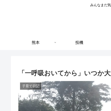
みんなまだ気
熊本
投機
「一呼吸おいてから」いつか大人
子育て日記