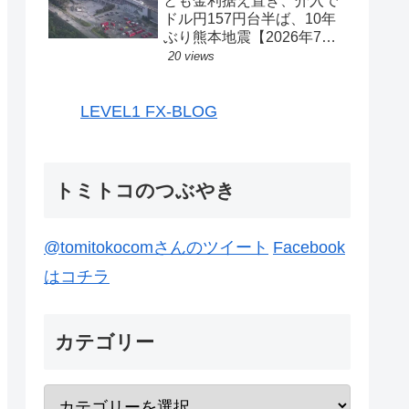
とも金利据え置き、介入で
ドル円157円台半ば、10年
ぶり熊本地震【2026年7月
27日-31日｜投機433】
20 views
LEVEL1 FX-BLOG
トミトコのつぶやき
@tomitokocomさんのツイート
Facebook
はコチラ
カテゴリー