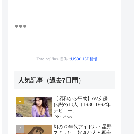
TradingView提供の
US30USD相場
人気記事（過去7日間）
【昭和から平成】AV女優、
伝説の10人（1986-1992年
デビュー）
382 views
幻の70年代アイドル・星野
スミレは、好きな人と再会