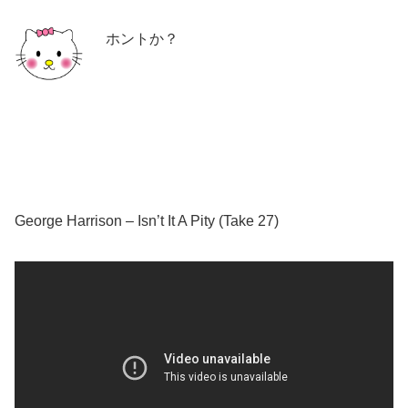
ホントか？
George Harrison – Isn’t It A Pity (Take 27)