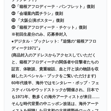
⓶「箱根アフロディーテ・パンフレット」復刻
⓷「会場案内図チラシ」復刻
⓸ 「大阪公演ポスター」復刻
⓹「箱根アフロディーテ・チケット」復刻
※初回生産分のみ、応募券封入
●デジタル・ブックレット:『追憶の“箱根アフロ
ディーテ1971″』
(商品封入のアドレスからアクセスしていただく
と、箱根アフロディーテの関係者や目撃者たちの
証言、体験談、貴重秘話、血と汗と涙の物語を収
録したスペシャル・ブックをご覧いただけます)
60年代後半、海外ではモンタレー・ポップ・フェ
スティバルやウッドストックが開催され、日本で
も1971年、数多くの海外アーティストが来日……
そんな時代背景の中ニッポン放送は、海外アーテ
ィストを招聘した日本初の大規模野外ロック・フ