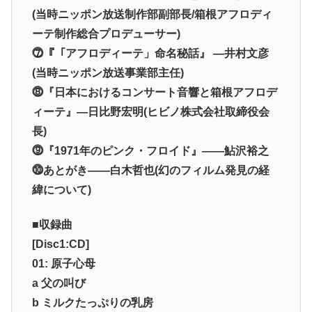
(当時ニッポン放送制作部副部長/箱根アフロディ
ーテ制作総合プロデューサー)
⓻『「アフロディーテ」命名秘話』 ―井村文彦
(当時ニッポン放送事業部主任)
⓼『日本におけるコンサート音響と箱根アフロデ
ィーテ』―日比野宏明(ヒビノ株式会社取締役会
長)
⓽『1971年のピンク・フロイド』――鮎沢裕之
⓾あとがき――白木哲也(幻のフィルム発見の経
緯について)
■収録曲
[Disc1:CD]
01: 原子心母
a 父の叫び
b ミルクたっぷりの乳房