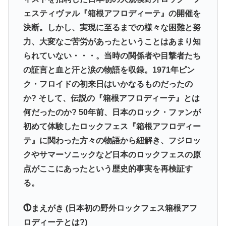
ェスティヴァル『箱根アフロディーテ』の開催を
決断。しかし、実現に至るまでの様々な困難と努
力、大変なご苦労があったということはあまり知
られていない・・・。当時の関係者や目撃者たち
の証言と血と汗と涙の物語を収録。1971年ピン
ク・フロイドの初来日はいかなるものだったの
か? そして、伝説の『箱根アフロディーテ』とは
何だったのか? 50年前、日本のロック・ファンが
初めて体験したロックフェス『箱根アフロディー
テ』に関わった方々の物語から紐解き、フジロッ
クやサマーソニックなど日本のロックフェスの原
点がここにあったという歴史的事実を再検証す
る。
⓵まえがき (日本初の野外ロックフェス箱根アフ
ロディーテとは?)