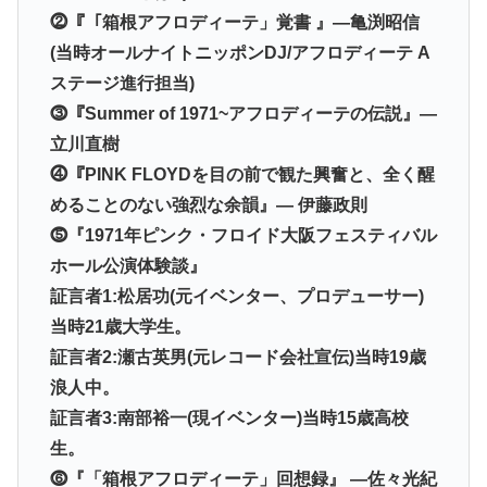
⓶『「箱根アフロディーテ」覚書 』―亀渕昭信
(当時オールナイトニッポンDJ/アフロディーテ A
ステージ進行担当)
⓷『Summer of 1971~アフロディーテの伝説』―
立川直樹
⓸『PINK FLOYDを目の前で観た興奮と、全く醒
めることのない強烈な余韻』― 伊藤政則
⓹『1971年ピンク・フロイド大阪フェスティバル
ホール公演体験談』
証言者1:松居功(元イベンター、プロデューサー)
当時21歳大学生。
証言者2:瀬古英男(元レコード会社宣伝)当時19歳
浪人中。
証言者3:南部裕一(現イベンター)当時15歳高校
生。
⓺『「箱根アフロディーテ」回想録』 ―佐々光紀