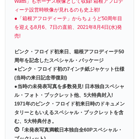
Watts」もボーナス映像として収録! 箱根アフロデ
ィーテ設営時映像が見れるのも史上初!
●「箱根アフロディーテ」からちょうど50周年目
を迎える8月6、7日の直前、2021年8月4日(水)発
売!
ピンク・フロイド初来日、箱根アフロディーテ50
周年を記念したスペシャル・パッケージ
●ピンク・フロイド初の7インチ紙ジャケット仕様
(当時の来日記念帯復刻)
●当時の未発表写真を多数発見! 日本独自スペシャ
ル・フォト・ブックレット他、5大特典封入!
1971年のピンク・フロイド初来日時のドキュメン
タリーともいえるスペシャル・ブックレットを含
む、5大特典付き。
⓵「未発表写真満載日本独自全60Pスペシャル・
ブックレット)