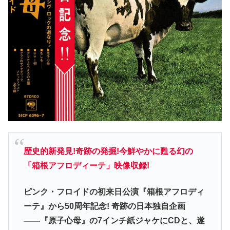
歴史的新発見!奇跡の発掘!今鮮やかに甦る幻の
「箱根アフロディーテ」映像収録!
ピンク・フロイドの初来日公演『箱根アフロディ
ーテ』から50周年記念! 奇跡の日本独自企画
――『原子心母』の7インチ紙ジャケにCDと、遂