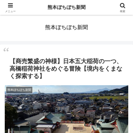
みんなまだ気づかずすごしていたんだわ。ずっといっしょに歩いてゆけるっ
熊本ぼちぼち新聞
て。だれもが思った。
メニュー
検索
熊本ぼちぼち新聞
【商売繁盛の神様】日本五大稲荷の一つ、
高橋稲荷神社をめぐる冒険【境内をくまな
く探索する】
熊本ぼちぼち新聞