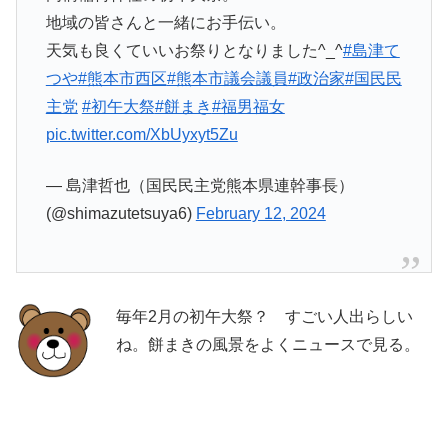
地域の皆さんと一緒にお手伝い。
天気も良くていいお祭りとなりました^_^
#島津て
つや
#熊本市西区
#熊本市議会議員
#政治家
#国民民
主党
#初午大祭
#餅まき
#福男福女
pic.twitter.com/XbUyxyt5Zu
— 島津哲也（国民民主党熊本県連幹事長）
(@shimazutetsuya6)
February 12, 2024
毎年2月の初午大祭？ すごい人出らしい
ね。餅まきの風景をよくニュースで見る。