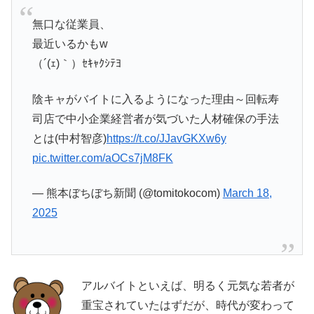
無口な従業員、
最近いるかもw
（´(ｪ)｀）ｾｷｬｸｼﾃﾖ
陰キャがバイトに入るようになった理由～回転寿
司店で中小企業経営者が気づいた人材確保の手法
とは(中村智彦)
https://t.co/JJavGKXw6y
pic.twitter.com/aOCs7jM8FK
— 熊本ぼちぼち新聞 (@tomitokocom)
March 18,
2025
アルバイトといえば、明るく元気な若者が
重宝されていたはずだが、時代が変わって