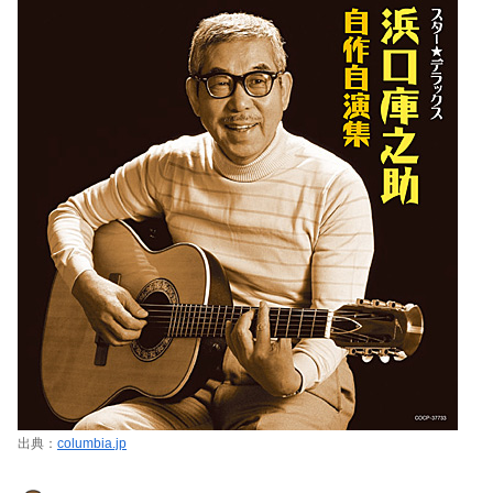
出典：
columbia.jp