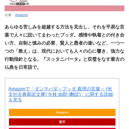
出典：
Amazon
あらゆる苦しみを超越する方法を見出し、それを平易な言
葉で人々に説いてまわったブッダ。感情や執着との付き合
い方、自制と慎みの必要、賢人と愚者の違いなど、一つ一
つの「教え」は、現代においても人々の心に響き、強力な
行動指針となる。『スッタニパータ』と双璧をなす最古の
仏典を日常語で。
Amazonで「ダンマパダ～ブッダ 真理の言葉～ (光
文社古典新訳文庫) 今枝 由郎 (翻訳)」に関する詳細
を見る
Amazon
楽天