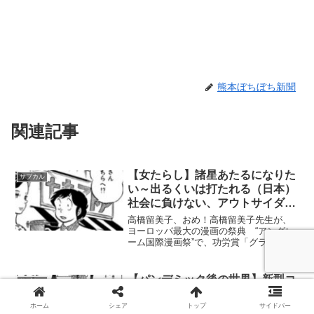
熊本ぼちぼち新聞
関連記事
【女たらし】諸星あたるになりた
サブカル
い～出るくいは打たれる（日本）
社会に負けない、アウトサイダー
や変人にチャンスを！
高橋留美子、おめ！高橋留美子先生が、
ヨーロッパ最大の漫画の祭典 “アングレ
ーム国際漫画祭”で、功労賞「グランプ
リ」を受賞しました！高橋留美子先生が
この度、ヨーロッパ最大の漫画の祭
典 “アングレーム国際漫画祭”にて、漫画
【パンデミック後の世界】新型コ
サブカル
の発展に大きく貢献した...
ロナウィルス禍の今読む、藤子・
F・不二雄のSF短編『流血鬼』の
ホーム
シェア
トップ
サイドバー