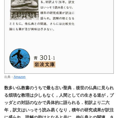
出典：
Amazon
数多い仏教書のうちで最も古い聖典．後世の仏典に見られ
る煩瑣な教理は少しもなく，人間としての生きる道が，ブ
ッダとの対話のなかで具体的に語られる．初訳より二六
年，訳文はいっそう読み易くなり，積年の研究成果が訳注
に盛られ，読解の助けとなると共に，他仏典との関連，さ