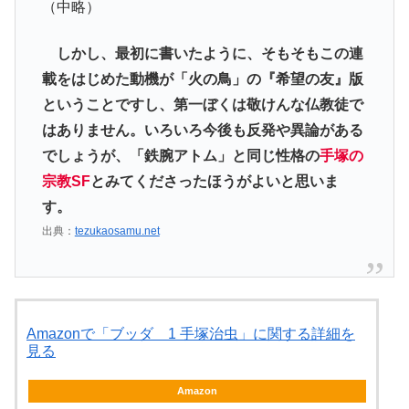
（中略）
しかし、最初に書いたように、そもそもこの連
載をはじめた動機が「火の鳥」の『希望の友』版
ということですし、第一ぼくは敬けんな仏教徒で
はありません。いろいろ今後も反発や異論がある
でしょうが、「鉄腕アトム」と同じ性格の
手塚の
宗教SF
とみてくださったほうがよいと思いま
す。
出典：
tezukaosamu.net
Amazonで「ブッダ 1 手塚治虫」に関する詳細を
見る
Amazon