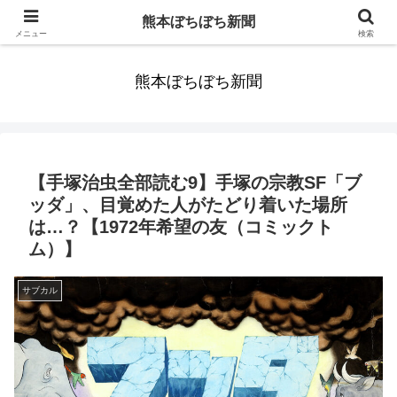
みんなまだ気づかずすごしていたんだわ。ずっといっしょに歩いてゆけるっ
熊本ぼちぼち新聞
て。だれもが思った。
メニュー
検索
熊本ぼちぼち新聞
【手塚治虫全部読む9】手塚の宗教SF「ブ
ッダ」、目覚めた人がたどり着いた場所
は…？【1972年希望の友（コミックト
ム）】
サブカル