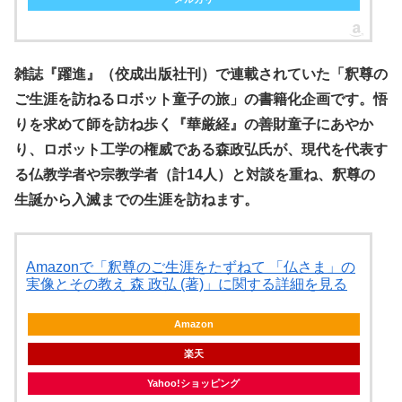
雑誌『躍進』（佼成出版社刊）で連載されていた「釈尊の
ご生涯を訪ねるロボット童子の旅」の書籍化企画です。悟
りを求めて師を訪ね歩く『華厳経』の善財童子にあやか
り、ロボット工学の権威である森政弘氏が、現代を代表す
る仏教学者や宗教学者（計14人）と対談を重ね、釈尊の
生誕から入滅までの生涯を訪ねます。
Amazonで「釈尊のご生涯をたずねて 「仏さま」の
実像とその教え 森 政弘 (著)」に関する詳細を見る
Amazon
楽天
Yahoo!ショッピング