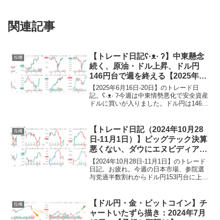
関連記事
【トレード日記ʕ·ᴥ· ʔ】中東懸念
投機
続く、原油・ドル上昇、ドル円
146円台で週を終える【2025年6
月16日-20日｜投機376】
【2025年6月16日-20日】のトレード日
記。ʕ·ᴥ· ʔ今週は中東情勢悪化で安全資産
ドルに買いが入りました。ドル円は146円
台へ乗せて週末を迎えています。ドルと
ドル円以外の週足を確認すると、日米株
はわずかに陽線、原油は陽線、ゴールド
【トレード日記（2024年10月28
投機
とビ...
日-11月1日）】ビッグテック決算
悪くない、ダウにエヌビディア採
用、そして来週大統領選はトラン
【2024年10月28日-11月1日】のトレード
プなら「金利↑ドル↑株↑↓？」【ゆ
日記。お疲れ。今週の日本市場、参院選
与党過半数割れからドル円153円台に上昇
るゆる投機342】
して始まりましたが、日銀会合現状維持
も植田総裁会見がタカ派と解釈されて円
高・株安となりました。米市場は注目さ
【ドル円・金・ビットコイン】チ
投機
れたビッ...
ャートいたずら描き：2024年7月