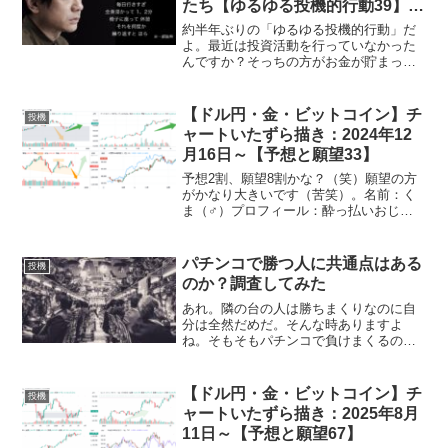
たち【ゆるゆる投機的行動39】
※2019年6月現在
約半年ぶりの「ゆるゆる投機的行動」だ
よ。最近は投資活動を行っていなかった
んですか？そっちの方がお金が貯まって
たりして。笑おいっ！ところで、昨日も
アイキャッチ画像にコーネリアス（小山
田圭吾）さんを使ってませんでした？笑
【ドル円・金・ビットコイン】チ
投機
昨日のエントリー→大人の...
ャートいたずら描き：2024年12
月16日～【予想と願望33】
予想2割、願望8割かな？（笑）願望の方
がかなり大きいです（苦笑）。名前：く
ま（♂）プロフィール：酔っ払いおじさ
ん、広く浅く世間を語る特技：リフティ
ング50回名前：カエル（♂）プロフィー
ル：ゆとり世代（さとり世代）、独身、
パチンコで勝つ人に共通点はある
投機
潔癖症特技：インター...
のか？調査してみた
あれ。隣の台の人は勝ちまくりなのに自
分は全然だめだ。そんな時ありますよ
ね。そもそもパチンコで負けまくるのは
ただ単に運がないからなのでしょうか。
それとも何か秘密があるのでしょうか。
この記事ではパチンコで勝ち続け、稼ぐ
【ドル円・金・ビットコイン】チ
投機
人たちの共通点を探っていき...
ャートいたずら描き：2025年8月
11日～【予想と願望67】