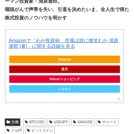
ーマン投資家・清原達郎。
咽頭がんで声帯を失い、引退を決めたいま、全人生で得た
株式投資のノウハウを明かす
Amazonで「わが投資術 市場は誰に微笑むか 清原
達郎 (著)」に関する詳細を見る
Amazon
楽天
Yahoo!ショッピング
メルカリ
投機
BTCUSD
USDJPY
XAUUSD
チャート
ドル円
ビットコイン