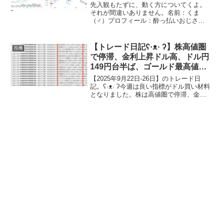
先入観もたずに、動く方についてくよ。
それが間違いありません。名前：くま
（♂）プロフィール：酔っ払いおじさ
ん、広く浅く世間を語る特技：リフティ
ング50回名前：カエル（♂）プロフィー
ル：ゆとり世代（さとり世代）、独身、
【トレード日記ʕ·ᴥ· ʔ】株高値圏
投機
潔癖症特技：インターネット...
で停滞、金利上昇ドル高、ドル円
149円台半ば、ゴールド最高値
3791、原油上昇、ビットコイン
【2025年9月22日-26日】のトレード日
11000ドル割れ【2025年9月22
記。ʕ·ᴥ· ʔ今週は良い指標がドル買い材料
となりました。株は高値圏で停滞、金利
日-26日｜投機389】
上昇ドル高、ドル円上昇150円目前の149
円台半ば、ゴールド上昇最高値3791、原
油上昇、ビットコイン下落11000...