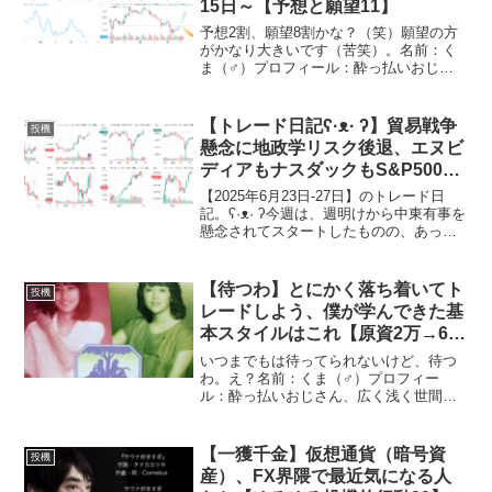
15日～【予想と願望11】
予想2割、願望8割かな？（笑）願望の方
がかなり大きいです（苦笑）。名前：く
ま（♂）プロフィール：酔っ払いおじさ
ん、広く浅く世間を語る特技：リフティ
ング50回名前：カエル（♂）プロフィー
ル：ゆとり世代（さとり世代）、独身、
【トレード日記ʕ·ᴥ· ʔ】貿易戦争
投機
潔癖症特技：インター...
懸念に地政学リスク後退、エヌビ
ディアもナスダックもS&P500も
最高値更新【2025年6月23日-27
【2025年6月23日-27日】のトレード日
日｜投機377】
記。ʕ·ᴥ· ʔ今週は、週明けから中東有事を
懸念されてスタートしたものの、あっさ
り月曜日から地政学リスク解消、さらに
は世界的な貿易戦争への懸念も後退しリ
スクオフとなりまた。エヌビディアと共
【待つわ】とにかく落ち着いてト
投機
に、ナス...
レードしよう、僕が学んできた基
本スタイルはこれ【原資2万→6万
→3万→6万（18日目
いつまでもは待ってられないけど、待つ
2024/4/12）】
わ。え？名前：くま（♂）プロフィー
ル：酔っ払いおじさん、広く浅く世間を
語る特技：リフティング50回名前：カエ
ル（♂）プロフィール：ゆとり世代（さ
とり世代）、独身、潔癖症特技：インタ
【一獲千金】仮想通貨（暗号資
投機
ーネット超高速検索おはよ...
産）、FX界隈で最近気になる人