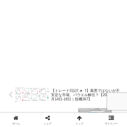
【トレード日記ʕ·ᴥ· ʔ】最悪ではないが不
安定な市場、パウエル解任？【2025年4
月14日-18日｜投機367】
第1532回 toto（4/25,26）のオカルト予想
ホーム
シェア
トップ
サイドバー