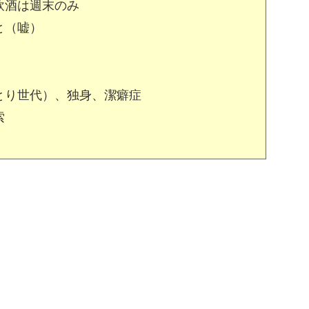
飲酒は週末のみ
と（嘘）
とり世代）、独身、潔癖症
索