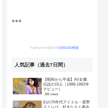
TradingView提供の
US30USD相場
人気記事（過去7日間）
【昭和から平成】AV女優、
伝説の10人（1986-1992年
デビュー）
395 views
幻の70年代アイドル・星野
スミレは、好きな人と再会