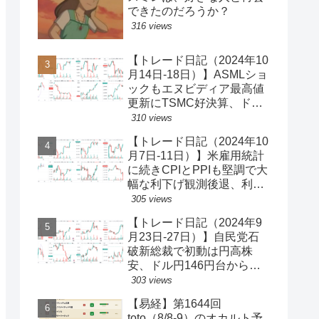
できたのだろうか？
316 views
【トレード日記（2024年10
月14日-18日）】ASMLショ
ックもエヌビディア最高値
更新にTSMC好決算、ドル
円一時150円台、円安株高
310 views
の流れ続く【ゆるゆる投機
【トレード日記（2024年10
340】
月7日-11日）】米雇用統計
に続きCPIとPPIも堅調で大
幅な利下げ観測後退、利回
り上昇・ドル買い、ダウと
305 views
S&P500最高値更新、ドル
【トレード日記（2024年9
円149円台【ゆるゆる投機
月23日-27日）】自民党石
339】
破新総裁で初動は円高株
安、ドル円146円台から一
気に142円台へ【ゆるゆる
303 views
投機337】
【易経】第1644回
toto（8/8-9）のオカルト予