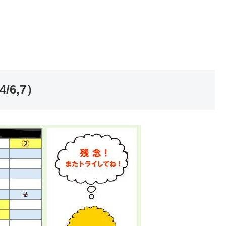
/6,7）