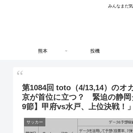
みんなまだ気
熊本
投機
第1084回 toto（4/13,14
京が首位に立つ？ 緊迫の静岡
9節】甲府vs水戸、上位決戦！
サッカー