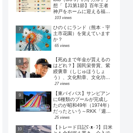
想「【J1第1節】百年王者
神戸をホームに迎える福岡
がまさかの…？！【J2第1
103 views
節】今治注目レアル中井バ
ひのくにランド（熊本・宇
ルサ安部は？」
土市花園）を覚えています
か？
65 views
【死ぬまで年金が貰えるの
はどれ？】国民栄誉賞、紫
綬褒章（しじゅほうしょ
う）、文化勲章、文化功労
者、芸術選奨…など【日本
27 views
の栄典・表彰について】
【東バイパス】サンピアン
に6種類のプールが完成し
たのが昭和49年（1974年）
だったという～RKK「週刊
山崎くん」より
25 views
【トレード日記ʕ·ᴥ· ʔ】日米