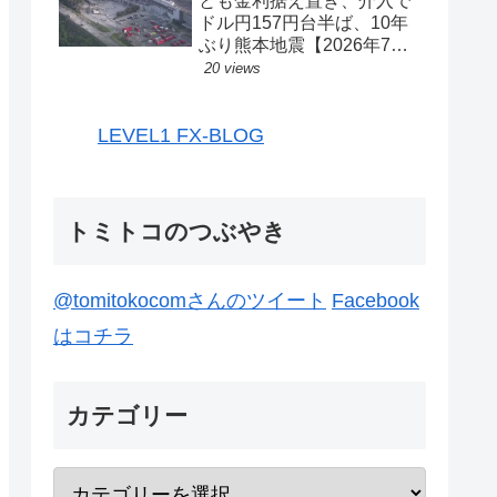
とも金利据え置き、介入で
ドル円157円台半ば、10年
ぶり熊本地震【2026年7月
27日-31日｜投機433】
20 views
LEVEL1 FX-BLOG
トミトコのつぶやき
@tomitokocomさんのツイート
Facebook
はコチラ
カテゴリー