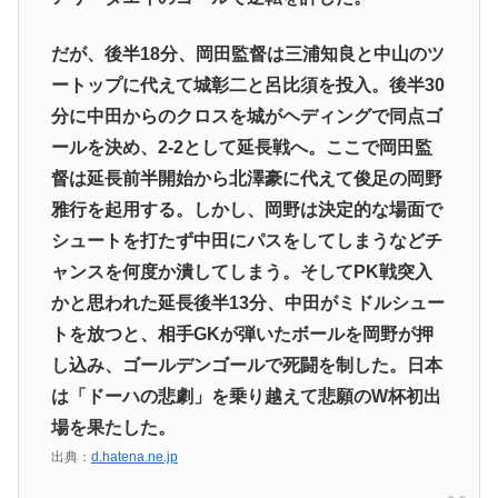
だが、後半18分、岡田監督は三浦知良と中山のツ
ートップに代えて城彰二と呂比須を投入。後半30
分に中田からのクロスを城がヘディングで同点ゴ
ールを決め、2-2として延長戦へ。ここで岡田監
督は延長前半開始から北澤豪に代えて俊足の岡野
雅行を起用する。しかし、岡野は決定的な場面で
シュートを打たず中田にパスをしてしまうなどチ
ャンスを何度か潰してしまう。そしてPK戦突入
かと思われた延長後半13分、中田がミドルシュー
トを放つと、相手GKが弾いたボールを岡野が押
し込み、ゴールデンゴールで死闘を制した。日本
は「ドーハの悲劇」を乗り越えて悲願のW杯初出
場を果たした。
出典：
d.hatena.ne.jp