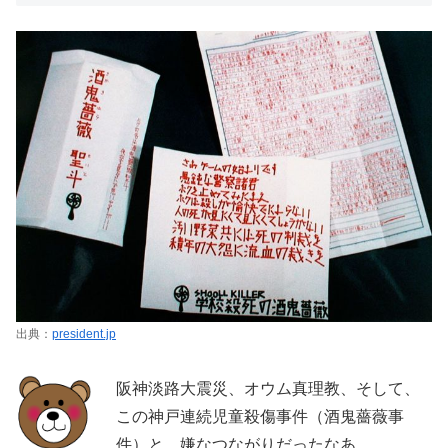
出典：
president.jp
阪神淡路大震災、オウム真理教、そして、
この神戸連続児童殺傷事件（酒鬼薔薇事
件）と、嫌なつながりだったなあ。