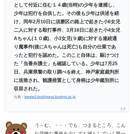
として付近に住む１４歳(当時)の少年を逮捕し、
少年は犯行を自供した。その後も少年は供述を続
け、同年2月10日に須磨区の路上で起きた小6女児
二人に対する殴打事件、3月16日に起きた小4女児
Aちゃん(１０歳)、小3女児(９歳)に対する連続通
り魔事件(後にAちゃんは死亡)も自分の仕業であ
ったと犯行を認めた。このこと自体は、駆けつけ
た「当番弁護士」も確認している。少年は7月25
日、兵庫県警の取り調べを終え、神戸家庭裁判所
に送致され、観護措置として身柄は少年鑑別所に
収容された。
出典：
kwww3.koshigaya.bunkyo.ac.jp
う～む。・・・でも、つまるところ、こん
な悲惨な事件を少しでも減らしていく唯一