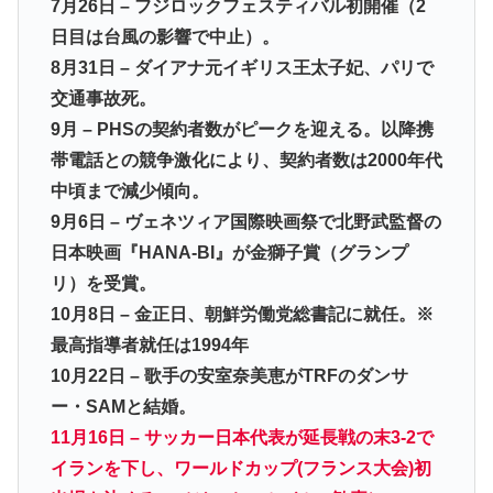
7月26日 – フジロックフェスティバル初開催（2
日目は台風の影響で中止）。
8月31日 – ダイアナ元イギリス王太子妃、パリで
交通事故死。
9月 – PHSの契約者数がピークを迎える。以降携
帯電話との競争激化により、契約者数は2000年代
中頃まで減少傾向。
9月6日 – ヴェネツィア国際映画祭で北野武監督の
日本映画『HANA-BI』が金獅子賞（グランプ
リ）を受賞。
10月8日 – 金正日、朝鮮労働党総書記に就任。※
最高指導者就任は1994年
10月22日 – 歌手の安室奈美恵がTRFのダンサ
ー・SAMと結婚。
11月16日 – サッカー日本代表が延長戦の末3-2で
イランを下し、ワールドカップ(フランス大会)初