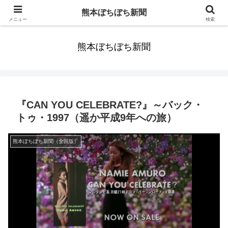
みんなまだ気づかずすごしていたんだわ。ずっといっしょに歩いてゆけるっ
熊本ぼちぼち新聞
て。だれもが思った。
メニュー
検索
熊本ぼちぼち新聞
『CAN YOU CELEBRATE?』～バック・
トゥ・1997（遥か平成9年への旅）
熊本ぼちぼち新聞（全国版）