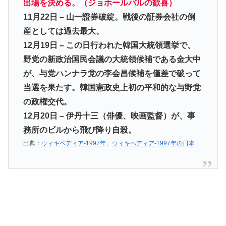
出場を決める。（ジョホールバルの歓喜）
11月22日 – 山一證券破綻。戦後の証券会社の倒
産としては過去最大。
12月19日 – この日行われた韓国大統領選挙で、
野党の新政治国民会議の大統領候補である金大中
が、与党ハンナラ党の李会昌候補を僅差で破って
当選を果たす。韓国憲政史上初の平和的な与野党
の政権交代。
12月20日 – 伊丹十三（俳優、映画監督）が、事
務所のビルから飛び降り自殺。
出典：
ウィキペディア-1997年
、
ウィキペディア-1997年の日本