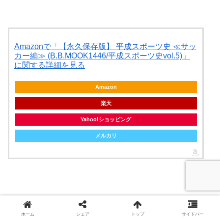
Amazonで「【永久保存版】 平成スポーツ史 ≪サッ
カー編≫ (B.B.MOOK1446/平成スポーツ史vol.5)」
に関する詳細を見る
Amazon
楽天
Yahoo!ショッピング
メルカリ
ホーム
シェア
トップ
サイドバー