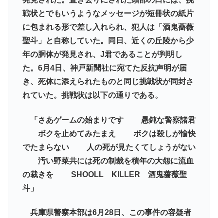
戦状とでもいうようなメッセージが短冊状の紙片
に包まれる形で差し入れられ、犯人は「酒鬼薔薇
聖斗」と自称していた。同日、近くの丘陵から少
年の胴体が発見され、J君であることが判明し
た。6月4日、神戸新聞社に宛てた反抗声明が届
き、死体に添えられたものと同じ挑戦状が同封さ
れていた。挑戦状は以下の通りである。
「さあゲームの始まりです 愚鈍な警察諸君
ボクを止めてみたまえ ボクは殺しが愉快
でたまらない 人の死が見たくてしょうがない
汚い野菜共には死の制裁を積年の大怨に流血
の裁きを SHOOLL KILLER 酒鬼薔薇聖
斗」
兵庫県警察本部は6月28日、この事件の容疑者