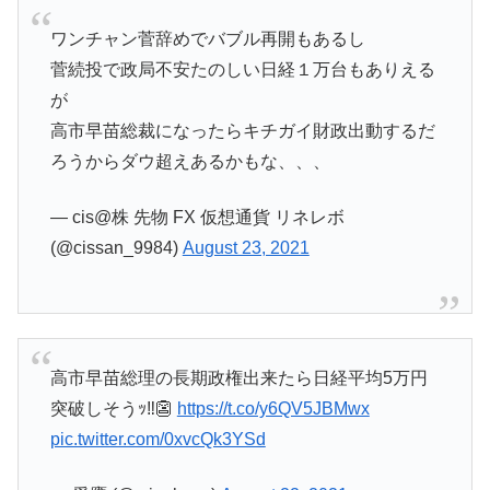
ワンチャン菅辞めでバブル再開もあるし
菅続投で政局不安たのしい日経１万台もありえる
が
高市早苗総裁になったらキチガイ財政出動するだ
ろうからダウ超えあるかもな、、、
— cis@株 先物 FX 仮想通貨 リネレボ
(@cissan_9984)
August 23, 2021
高市早苗総理の長期政権出来たら日経平均5万円
突破しそうｯ‼︎👺
https://t.co/y6QV5JBMwx
pic.twitter.com/0xvcQk3YSd