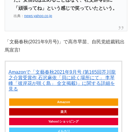
「頑張ってね」という感じで笑っていたという。
出典：
news.yahoo.co.jp
「文藝春秋(2021年9月号)」で高市早苗、自民党総裁戦出
馬宣言!
Amazonで「文藝春秋2021年9月号 (第165回芥川龍
之介賞受賞作 石沢麻依「貝に続く場所にて」 李琴
峰「彼岸花が咲く島」 全文掲載)」に関する詳細を
見る
Amazon
楽天
Yahoo!ショッピング
メルカリ