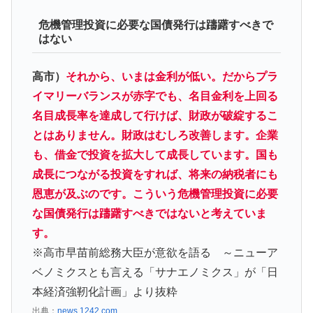
危機管理投資に必要な国債発行は躊躇すべきで
はない
高市）
それから、いまは金利が低い。だからプラ
イマリーバランスが赤字でも、名目金利を上回る
名目成長率を達成して行けば、財政が破綻するこ
とはありません。財政はむしろ改善します。企業
も、借金で投資を拡大して成長しています。国も
成長につながる投資をすれば、将来の納税者にも
恩恵が及ぶのです。こういう危機管理投資に必要
な国債発行は躊躇すべきではないと考えていま
す。
※高市早苗前総務大臣が意欲を語る ～ニューア
ベノミクスとも言える「サナエノミクス」が「日
本経済強靭化計画」より抜粋
出典：
news.1242.com