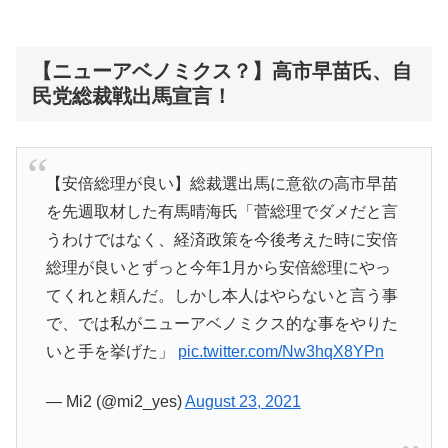
【ニューアベノミクス？】高市早苗氏、自
民党総裁戦出馬宣言！
【安倍総理が良い】総裁選出馬に意欲の高市早苗
を先週取材した有馬晴海氏「菅総理でダメだと言
うわけではなく、経済政策を今後考えた時に安倍
総理が良いとずっと今年1月から安倍総理にやっ
てくれと頼んだ。しかし本人はやらないと言う事
で、では私がニューアベノミクス的な事をやりた
いと手を挙げた」
pic.twitter.com/Nw3hqX8YPn
— Mi2 (@mi2_yes)
August 23, 2021