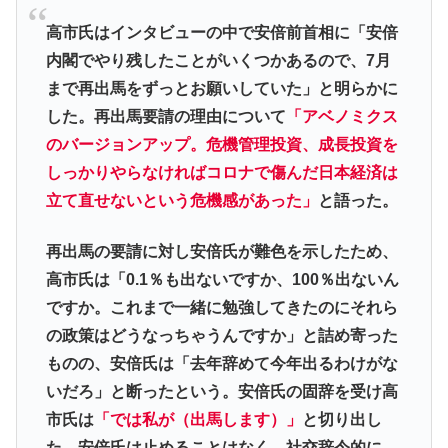
高市氏はインタビューの中で安倍前首相に「安倍
内閣でやり残したことがいくつかあるので、7月
まで再出馬をずっとお願いしていた」と明らかに
した。再出馬要請の理由について
「アベノミクス
のバージョンアップ。危機管理投資、成長投資を
しっかりやらなければコロナで傷んだ日本経済は
立て直せないという危機感があった」
と語った。
再出馬の要請に対し安倍氏が難色を示したため、
高市氏は「0.1％も出ないですか、100％出ないん
ですか。これまで一緒に勉強してきたのにそれら
の政策はどうなっちゃうんですか」と詰め寄った
ものの、安倍氏は「去年辞めて今年出るわけがな
いだろ」と断ったという。安倍氏の固辞を受け高
市氏は
「では私が（出馬します）」
と切り出し
た。安倍氏は止めることはなく、社交辞令的に