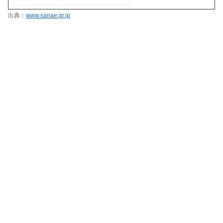
出典：
www.sanae.gr.jp