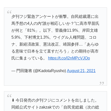
夕刊フジ緊急アンケートが衝撃。自民総裁選に出
馬予想の4人の内“誰が相応しいか？”に高市早苗氏
が何と「81%」。以下、菅義偉11.9%、岸田文雄
5.9%、下村博文1.3%。ウイグル人権問題、コロ
ナ、新経済政策、憲法改正、靖国参拝…「あらゆ
る意味で日本を立て直すだろう」との期待が高市
氏に集まっている。
https://t.co/I2nMPcVJOo
— 門田隆将 (@KadotaRyusho)
August 21, 2021
⬇ 今日発売の夕刊フジにコメントを出しました。
同紙公式サイトzakzakでの「自民党総裁（次の総