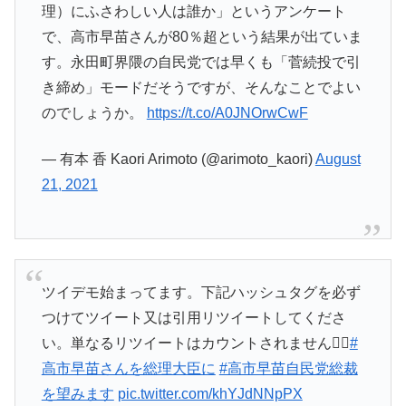
理）にふさわしい人は誰か」というアンケート
で、高市早苗さんが80％超という結果が出ていま
す。永田町界隈の自民党では早くも「菅続投で引
き締め」モードだそうですが、そんなことでよい
のでしょうか。
https://t.co/A0JNOrwCwF
— 有本 香 Kaori Arimoto (@arimoto_kaori)
August
21, 2021
ツイデモ始まってます。下記ハッシュタグを必ず
つけてツイート又は引用リツイートしてくださ
い。単なるリツイートはカウントされません🙇‍♂️
#
高市早苗さんを総理大臣に
#高市早苗自民党総裁
を望みます
pic.twitter.com/khYJdNNpPX