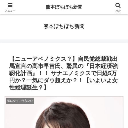
みんなまだ気づかずすごしていたんだわ。ずっといっしょに歩いてゆけるっ
熊本ぼちぼち新聞
て。だれもが思った。
メニュー
検索
熊本ぼちぼち新聞
【ニューアベノミクス？】自民党総裁戦出
馬宣言の高市早苗氏、驚異の『日本経済強
靱化計画』！！ サナエノミクスで日経5万
円か？一気にダウ超えか？！【いよいよ女
性総理誕生？】
気になって仕方ない