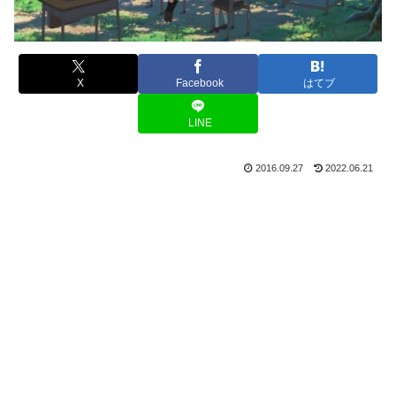
X
Facebook
はてブ
LINE
2016.09.27
2022.06.21