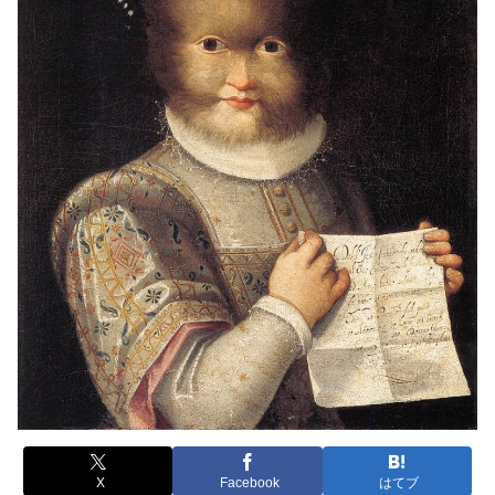
X
Facebook
はてブ