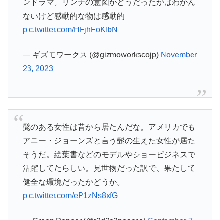
ンドラマ。リンチの意図がどうだったかはわかん
ないけど感動的な物は感動的
pic.twitter.com/HFjhFoKIbN
— ギズモワークス (@gizmoworkscojp)
November
23, 2023
髭のある女性は昔から居たんだな。アメリカでも
アニー・ジョーンズと言う髭の生えた女性が居た
そうだ。絵葉書などのモデルやショービジネスで
活躍してたらしい。見世物だった訳で、果たして
健全な環境だったかどうか。
pic.twitter.com/eP1zNs8xfG