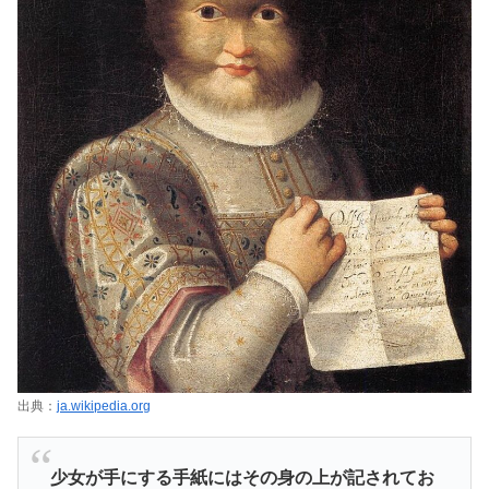
出典：
ja.wikipedia.org
少女が手にする手紙にはその身の上が記されてお