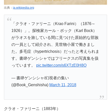
出典：
ja.wikipedia.org
「クラオ・ファリーニ（Krao Farini）（1876～
1926）」。探検家カール・ボック（Karl Bock）
がラオスを旅している間に見つけた原始的な部族
の一員として紹介され、見世物小屋で働きまし
た。多毛症（hypertrichosis）だったと考えられま
す。書肆ゲンシシャではフリークスの写真集を扱
っています。
pic.twitter.com/s6XTzE0H8O
— 書肆ゲンシシャ/幻視者の集い
(@Book_Genshisha)
March 11, 2018
クラオ・ファリーニ（1883年）