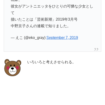
彼女がアントニエッタをひとりの可憐な少女とし
て
描いたことは「芸術新潮」2019年3月号
中野京子さんの連載で知りました。
— えこ (@eko_gray)
September 7, 2019
いろいろと考えさせられる。