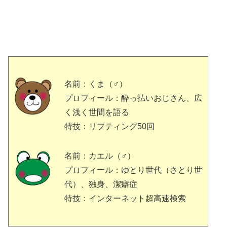
名前：くま（♂）
プロフィール：酔っ払いおじさん、広
く浅く世間を語る
特技：リフティング50回
名前：カエル（♂）
プロフィール：ゆとり世代（さとり世
代）、独身、潔癖症
特技：インターネット超高速検索