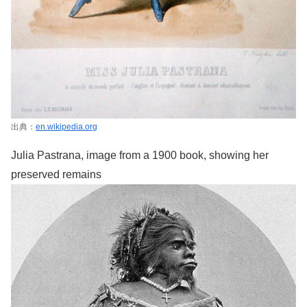
出典：
en.wikipedia.org
Julia Pastrana, image from a 1900 book, showing her
preserved remains