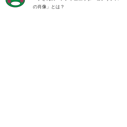
の肖像」とは？