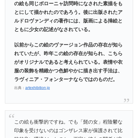
の絵も同じボローニャ訪問時になされた素描をも
とにして描かれたのであろう。後に出版されたア
ルドロヴァンディの著作には、版画による挿絵と
ともに少女の記述がなされている。
以前からこの絵のヴァージョン作品の存在が知ら
れていたが、昨年この絵の存在が知られ、こちら
がオリジナルであると考えられている。表情や衣
服の装飾を精緻かつ色鮮やかに描き出す手法は、
ラヴィニア・フォンターナならではのものだ。
出典：
artexhibition.jp
この絵も衝撃的ですね。でも「髭の女」程陰鬱な
印象を受けないのはゴンザレス家が保護されて比