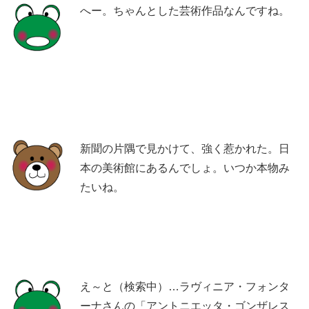
へー。ちゃんとした芸術作品なんですね。
新聞の片隅で見かけて、強く惹かれた。日
本の美術館にあるんでしょ。いつか本物み
たいね。
え～と（検索中）…ラヴィニア・フォンタ
ーナさんの「アントニエッタ・ゴンザレス