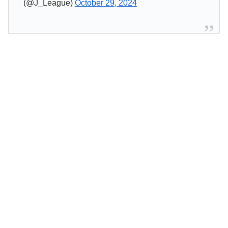
(@J_League)
October 29, 2024