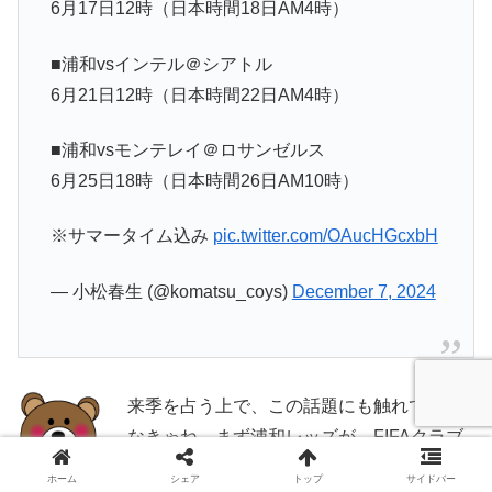
6月17日12時（日本時間18日AM4時）
■浦和vsインテル＠シアトル
6月21日12時（日本時間22日AM4時）
■浦和vsモンテレイ＠ロサンゼルス
6月25日18時（日本時間26日AM10時）
※サマータイム込み
pic.twitter.com/OAucHGcxbH
— 小松春生 (@komatsu_coys)
December 7, 2024
来季を占う上で、この話題にも触れておか
なきゃね。まず浦和レッズが、FIFAクラブ
ワールドカップ2025に参加する、これは6
ホーム
シェア
トップ
サイドバー