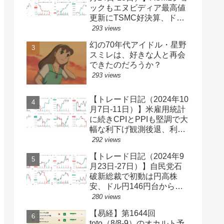
ックもエヌビディア最高値
更新にTSMC好決算、ドル
円一時150円台、円安株高
293 views
の流れ続く【ゆるゆる投機
幻の70年代アイドル・星野
340】
スミレは、好きな人と再会
できたのだろうか？
293 views
【トレード日記（2024年10
月7日-11日）】米雇用統計
に続きCPIとPPIも堅調で大
幅な利下げ観測後退、利回
り上昇・ドル買い、ダウと
292 views
S&P500最高値更新、ドル
【トレード日記（2024年9
円149円台【ゆるゆる投機
月23日-27日）】自民党石
339】
破新総裁で初動は円高株
安、ドル円146円台から一
気に142円台へ【ゆるゆる
280 views
投機337】
【易経】第1644回
toto（8/8-9）のオカルト予