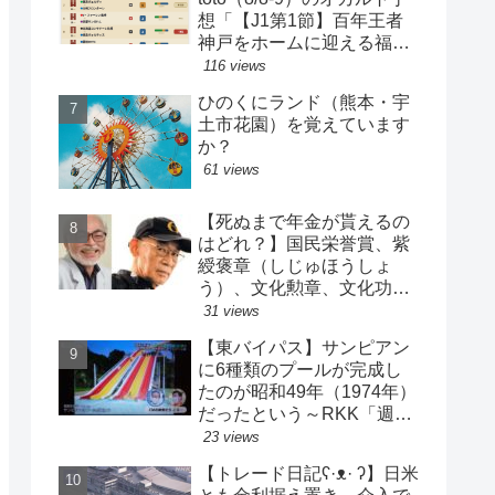
想「【J1第1節】百年王者
神戸をホームに迎える福岡
がまさかの…？！【J2第1
116 views
節】今治注目レアル中井バ
ひのくにランド（熊本・宇
ルサ安部は？」
土市花園）を覚えています
か？
61 views
【死ぬまで年金が貰えるの
はどれ？】国民栄誉賞、紫
綬褒章（しじゅほうしょ
う）、文化勲章、文化功労
者、芸術選奨…など【日本
31 views
の栄典・表彰について】
【東バイパス】サンピアン
に6種類のプールが完成し
たのが昭和49年（1974年）
だったという～RKK「週刊
山崎くん」より
23 views
【トレード日記ʕ·ᴥ· ʔ】日米