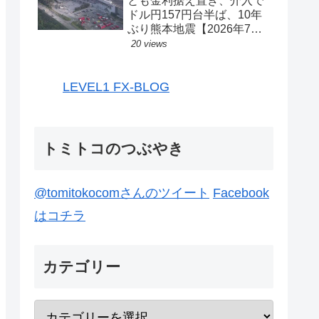
とも金利据え置き、介入で
ドル円157円台半ば、10年
ぶり熊本地震【2026年7月
27日-31日｜投機433】
20 views
LEVEL1 FX-BLOG
トミトコのつぶやき
@tomitokocomさんのツイート
Facebook
はコチラ
カテゴリー