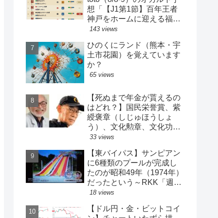
想「【J1第1節】百年王者
神戸をホームに迎える福岡
がまさかの…？！【J2第1
143 views
節】今治注目レアル中井バ
ひのくにランド（熊本・宇
ルサ安部は？」
土市花園）を覚えています
か？
65 views
【死ぬまで年金が貰えるの
はどれ？】国民栄誉賞、紫
綬褒章（しじゅほうしょ
う）、文化勲章、文化功労
者、芸術選奨…など【日本
33 views
の栄典・表彰について】
【東バイパス】サンピアン
に6種類のプールが完成し
たのが昭和49年（1974年）
だったという～RKK「週刊
山崎くん」より
18 views
【ドル円・金・ビットコイ