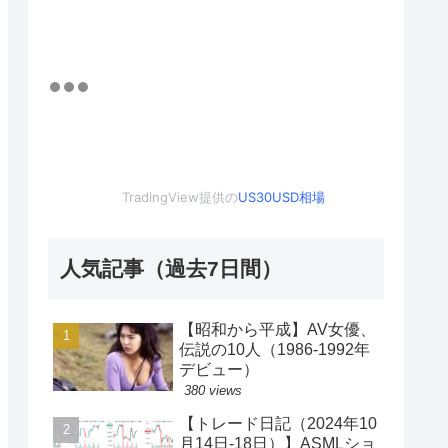
TradingView提供の
US30USD相場
人気記事（過去7日間）
【昭和から平成】AV女優、
伝説の10人（1986-1992年
デビュー）
380 views
【トレード日記（2024年10
月14日-18日）】ASMLショ