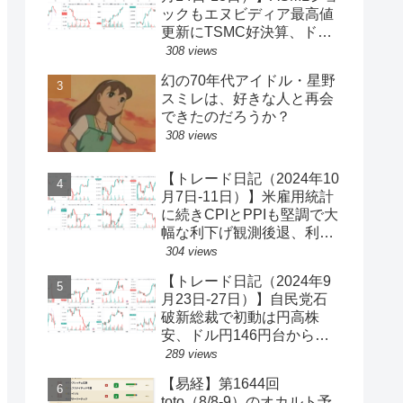
ックもエヌビディア最高値
更新にTSMC好決算、ドル
円一時150円台、円安株高
308 views
の流れ続く【ゆるゆる投機
幻の70年代アイドル・星野
340】
スミレは、好きな人と再会
できたのだろうか？
308 views
【トレード日記（2024年10
月7日-11日）】米雇用統計
に続きCPIとPPIも堅調で大
幅な利下げ観測後退、利回
り上昇・ドル買い、ダウと
304 views
S&P500最高値更新、ドル
【トレード日記（2024年9
円149円台【ゆるゆる投機
月23日-27日）】自民党石
339】
破新総裁で初動は円高株
安、ドル円146円台から一
気に142円台へ【ゆるゆる
289 views
投機337】
【易経】第1644回
toto（8/8-9）のオカルト予