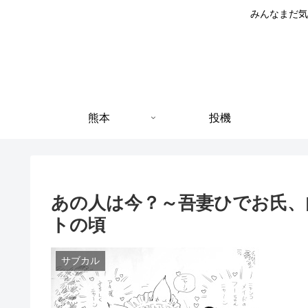
みんなまだ気
熊本
投機
あの人は今？～吾妻ひでお氏、内
トの頃
サブカル