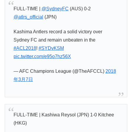
FULL-TIME |
@SydneyFC
(AUS) 0-2
@atlrs_official
(JPN)
Kashima Antlers record a solid victory over
Sydney FC and remain unbeaten in the
#ACL2018
!
#SYDvKSM
pic.twitter.com/e95o7hz56X
— AFC Champions League (@TheAFCCL)
2018
年3月7日
FULL-TIME | Kashiwa Reysol (JPN) 1-0 Kitchee
(HKG)