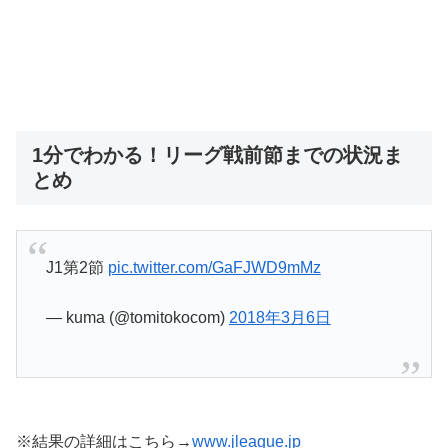
1分でわかる！リーグ戦前節までの状況ま
とめ
J1第2節
pic.twitter.com/GaFJWD9mMz
— kuma (@tomitokocom)
2018年3月6日
※結果の詳細はこちら→
www.jleague.jp