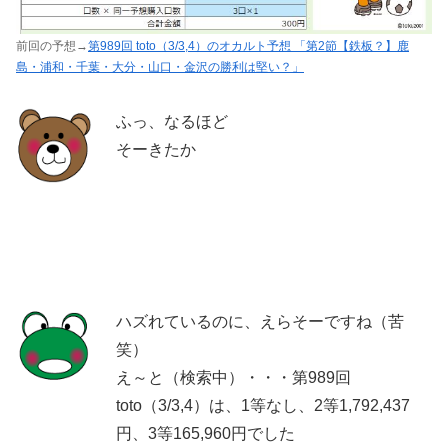
前回の予想→
第989回 toto（3/3,4）のオカルト予想 「第2節【鉄板？】鹿
島・浦和・千葉・大分・山口・金沢の勝利は堅い？」
ふっ、なるほど
そーきたか
ハズれているのに、えらそーですね（苦
笑）
え～と（検索中）・・・第989回
toto（3/3,4）は、1等なし、2等1,792,437
円、3等165,960円でした