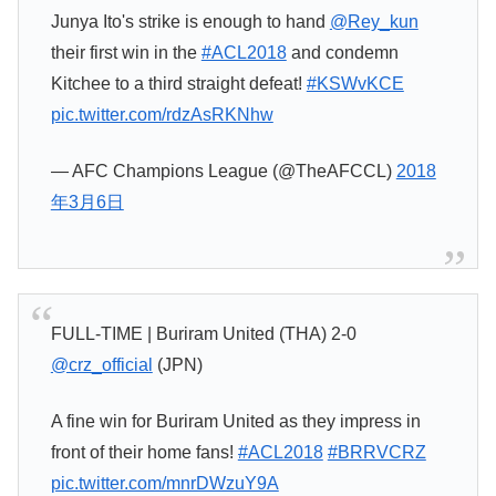
Junya Ito's strike is enough to hand
@Rey_kun
their first win in the
#ACL2018
and condemn
Kitchee to a third straight defeat!
#KSWvKCE
pic.twitter.com/rdzAsRKNhw
— AFC Champions League (@TheAFCCL)
2018
年3月6日
FULL-TIME | Buriram United (THA) 2-0
@crz_official
(JPN)
A fine win for Buriram United as they impress in
front of their home fans!
#ACL2018
#BRRVCRZ
pic.twitter.com/mnrDWzuY9A