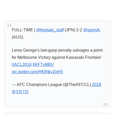
FULL-TIME |
@frontale_staff
(JPN) 2-2
@gomvfc
(AUS)
Leroy George's last-gasp penalty salvages a point
for Melbourne Victory against Kawasaki Frontale!
#ACL2018
#KFTvMBV
pic.twitter.com/HKRtkyZpH5
— AFC Champions League (@TheAFCCL)
2018
年3月7日