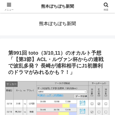
みんなまだ気づかずすごしていたんだわ。ずっといっしょに歩いてゆけるっ
熊本ぼちぼち新聞
て。だれもが思った。
メニュー
検索
熊本ぼちぼち新聞
第991回 toto（3/10,11）のオカルト予想
「【第3節】ACL・ルヴァン杯からの連戦
で波乱多発？ 長崎が浦和相手にJ1初勝利
のドラマがみれるかも？！」
サッカー