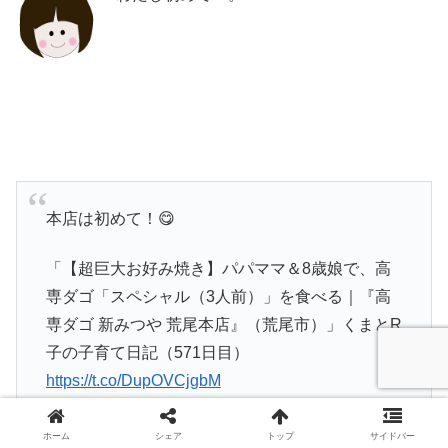
本店は初めて！😋
「【超巨大お好み焼き】パパママ＆8歳娘で、高
専ダゴ「スペシャル（3人前）」を食べる｜『高
専ダゴ 新みつや 荒尾本店』（荒尾市）」くまとR
子の子育て日記（571日目）
https://t.co/DupOVCjgbM
— 熊本ぼちぼち新聞 (@tomitokocom)
April 6,
ホーム
シェア
トップ
サイドバー