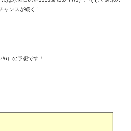
て、次は水曜日の第1313回 toto（7/6）、そして週末の
連戦、チャンスが続く！
（7/6）の予想です！