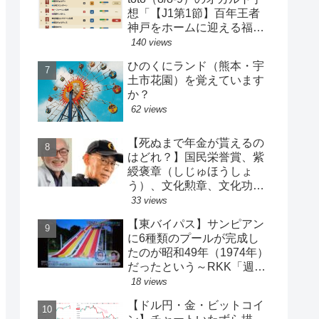
想「【J1第1節】百年王者
神戸をホームに迎える福岡
がまさかの…？！【J2第1
140 views
節】今治注目レアル中井バ
ひのくにランド（熊本・宇
ルサ安部は？」
土市花園）を覚えています
か？
62 views
【死ぬまで年金が貰えるの
はどれ？】国民栄誉賞、紫
綬褒章（しじゅほうしょ
う）、文化勲章、文化功労
者、芸術選奨…など【日本
33 views
の栄典・表彰について】
【東バイパス】サンピアン
に6種類のプールが完成し
たのが昭和49年（1974年）
だったという～RKK「週刊
山崎くん」より
18 views
【ドル円・金・ビットコイ