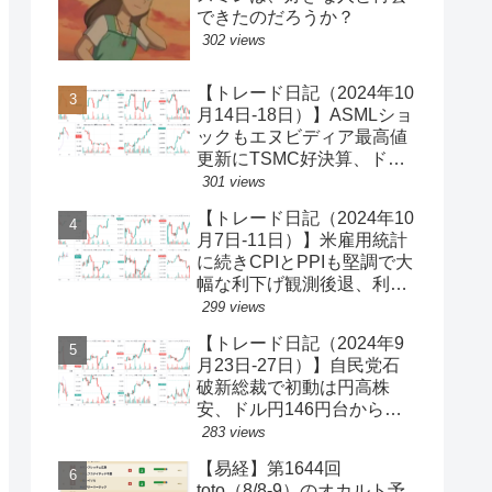
できたのだろうか？
302 views
【トレード日記（2024年10
月14日-18日）】ASMLショ
ックもエヌビディア最高値
更新にTSMC好決算、ドル
円一時150円台、円安株高
301 views
の流れ続く【ゆるゆる投機
【トレード日記（2024年10
340】
月7日-11日）】米雇用統計
に続きCPIとPPIも堅調で大
幅な利下げ観測後退、利回
り上昇・ドル買い、ダウと
299 views
S&P500最高値更新、ドル
【トレード日記（2024年9
円149円台【ゆるゆる投機
月23日-27日）】自民党石
339】
破新総裁で初動は円高株
安、ドル円146円台から一
気に142円台へ【ゆるゆる
283 views
投機337】
【易経】第1644回
toto（8/8-9）のオカルト予