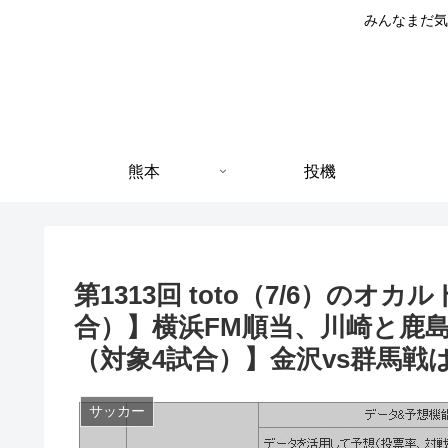
みんなまだ気
熊本
投機
第1313回 toto（7/6）のオカ
合）】横浜FM順当、川崎と鹿島
（対象4試合）】金沢vs群馬戦
サッカー