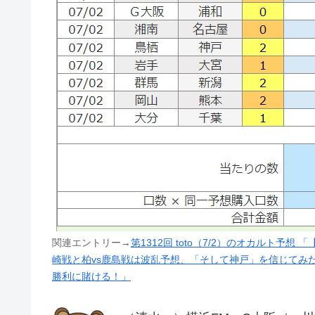
関連エントリー→
第1312回 toto（7/2）のオカルト予想
崎戦と柏vs鹿島戦は波乱予想、「そして神戸」を信じてみたい
勝利に賭ける！」