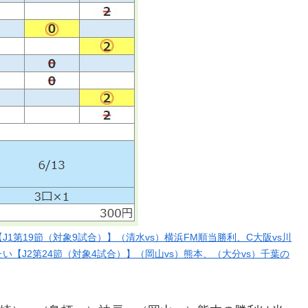
 「【J1第19節（対象9試合）】（清水vs）横浜FM順当勝利、C大阪vs川
【J2第24節（対象4試合）】（岡山vs）熊本、（大分vs）千葉の