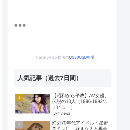
TradingView提供の
US30USD相場
人気記事（過去7日間）
【昭和から平成】AV女優、
伝説の10人（1986-1992年
デビュー）
374 views
幻の70年代アイドル・星野
スミレは、好きな人と再会