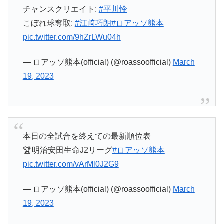
チャンスクリエイト:
#平川怜
こぼれ球奪取:
#江﨑巧朗
#ロアッソ熊本
pic.twitter.com/9hZrLWu04h
— ロアッソ熊本(official) (@roassoofficial)
March
19, 2023
本日の全試合を終えての最新順位表
🏆明治安田生命J2リーグ
#ロアッソ熊本
pic.twitter.com/vArMl0J2G9
— ロアッソ熊本(official) (@roassoofficial)
March
19, 2023