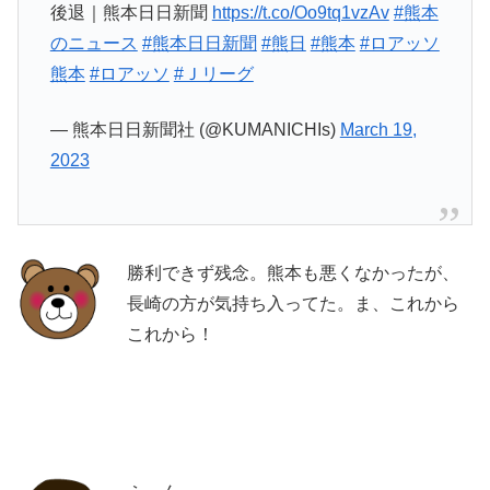
後退｜熊本日日新聞
https://t.co/Oo9tq1vzAv
#熊本
のニュース
#熊本日日新聞
#熊日
#熊本
#ロアッソ
熊本
#ロアッソ
#Ｊリーグ
— 熊本日日新聞社 (@KUMANICHIs)
March 19,
2023
勝利できず残念。熊本も悪くなかったが、
長崎の方が気持ち入ってた。ま、これから
これから！