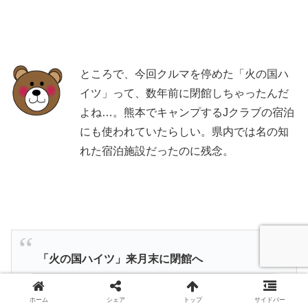
ところで、今回クルマを停めた「火の国ハ
イツ」って、数年前に閉館しちゃったんだ
よね…。熊本でキャンプするJクラブの宿泊
にも使われていたらしい。県内では名の知
れた宿泊施設だったのに残念。
「火の国ハイツ」来月末に閉館へ
2021年5月24日放送 13:44 – 13:46 NHK総合
ホーム
シェア
トップ
サイドバー