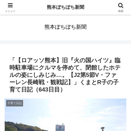
みんなまだ気づかずすごしていたんだわ。ずっといっしょに歩いてゆけるっ
熊本ぼちぼち新聞
て。だれもが思った。
メニュー
検索
熊本ぼちぼち新聞
「【ロアッソ熊本】旧『火の国ハイツ』臨
時駐車場にクルマを停めて、閉館したホテ
ルの姿にしみじみ…。【J2第5節V・ファ
ーレン長崎戦・観戦記】」くまとR子の子
育て日記（643日目）
子育て日記