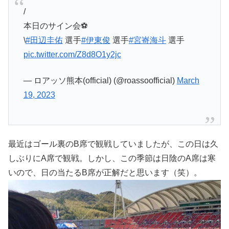
/
本日のサイン会⚽️
\
#田辺圭佑
選手
#伊東俊
選手
#宮㟢海斗
選手
pic.twitter.com/Z8d8O1y2jc
— ロアッソ熊本(official) (@roassoofficial)
March
19, 2023
最近はゴール裏のB席で観戦していましたが、この日は久
しぶりにA席で観戦。しかし、この季節は日陰のA席は寒
いので、日の当たるB席が正解だと思います（笑）。