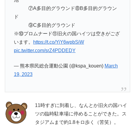
⑦A多目的グラウンド⑧B多目的グラウン
ド
⑨C多目的グラウンド
※⑩プロムナード⑪旧火の国ハイツは空きがござ
います。
https://t.co/YiY6wpbSiW
pic.twitter.com/srZ4PDDEDY
— 熊本県民総合運動公園 (@kspa_kouen)
March
19, 2023
11時すぎに到着し、なんとか旧火の国ハイ
ツの臨時駐車場に停めることができた。ス
タジアムまで約1.8キロ歩く（苦笑）。