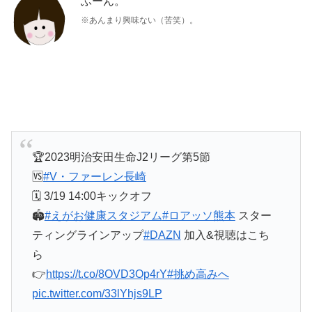
ふーん。
※あんまり興味ない（苦笑）。
🏆2023明治安田生命J2リーグ第5節
🆚
#V・ファーレン長崎
🗓 3/19 14:00キックオフ
🏟
#えがお健康スタジアム
#ロアッソ熊本
スター
ティングラインアップ
#DAZN
加入&視聴はこち
ら
👉
https://t.co/8OVD3Op4rY
#挑め高みへ
pic.twitter.com/33lYhjs9LP