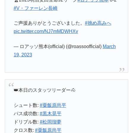
#V・ファーレン長崎
ご声援ありがとうございました。
#挑め高みへ
pic.twitter.com/NJ7mMDWHXv
— ロアッソ熊本(official) (@roassoofficial)
March
19, 2023
👑本日のスタッツリーダー🐴
シュート数:
#粟飯原尚平
パス成功数:
#黒木晃平
ドリブル数:
#松岡瑠夢
クロス数:
#粟飯原尚平