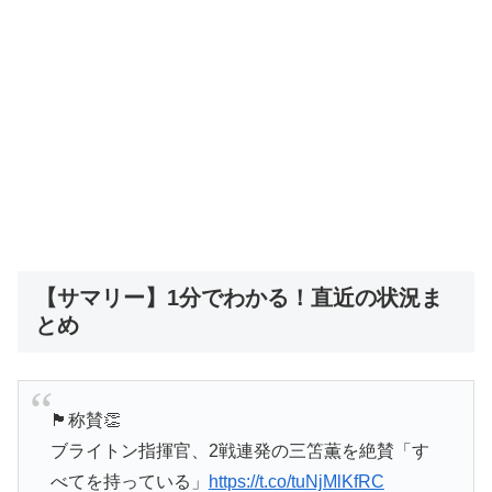
【サマリー】1分でわかる！直近の状況ま
とめ
🏴󠁧󠁢󠁥󠁮󠁧󠁿称賛👏
ブライトン指揮官、2戦連発の三笘薫を絶賛「す
べてを持っている」
https://t.co/tuNjMlKfRC