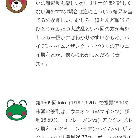
いの難易度も楽しいが、Jリーグほど詳しく
ない海外totoの場合は逆にこういう結果を当
てるのが難しい。むしろ、ほとんど順当で
ひとつかふたつ大波乱という回の方が海外
サッカー俄かにはわかりやすいかもね。ハ
イデンハイムとザンクト・パウリのアウェ
イ勝利とか、僕らにわからんだろ（苦
笑）。
第1509回 toto（1/18,19,20）で投票率30％
未満の波乱は、ウニオン（vsマインツ）勝
利16.59％、（ブレーメンvs）アウグスブル
ク勝利15.42％、（ハイデンハイムvs）ザン
クト・パウリ勝利26.77％、ボーフムvsライ