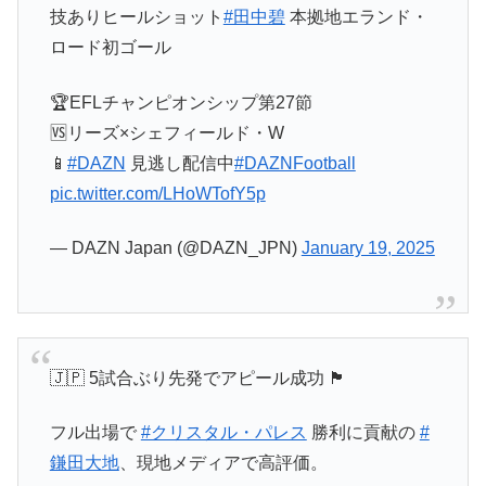
技ありヒールショット
#田中碧
本拠地エランド・
ロード初ゴール
🏆EFLチャンピオンシップ第27節
🆚リーズ×シェフィールド・W
📱
#DAZN
見逃し配信中
#DAZNFootball
pic.twitter.com/LHoWTofY5p
— DAZN Japan (@DAZN_JPN)
January 19, 2025
🇯🇵 5試合ぶり先発でアピール成功 🏴󠁧󠁢󠁥󠁮󠁧󠁿
フル出場で
#クリスタル・パレス
勝利に貢献の
#
鎌田大地
、現地メディアで高評価。