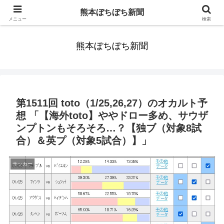
みんなまだ気づかずすごしていたんだわ。ずっといっしょに歩いてゆけるっ
熊本ぼちぼち新聞
て。だれもが思った。
メニュー
検索
熊本ぼちぼち新聞
第1511回 toto（1/25,26,27）のオカルト予
想 「【海外toto】ややドロー多め、サウザ
ンプトンもそろそろ…？【独ブ（対象8試
合）＆英プ（対象5試合）】」
サッカー