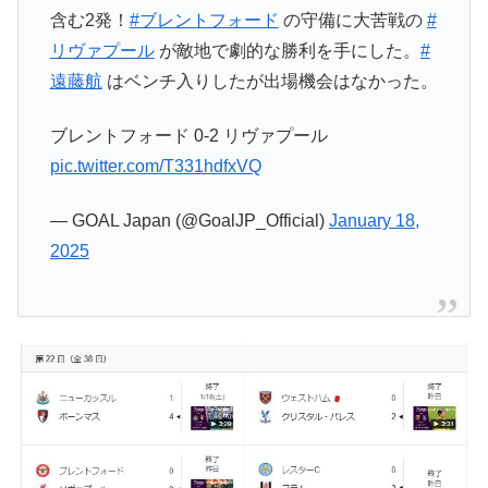
含む2発！
#ブレントフォード
の守備に大苦戦の
#
リヴァプール
が敵地で劇的な勝利を手にした。
#
遠藤航
はベンチ入りしたが出場機会はなかった。
ブレントフォード 0-2 リヴァプール
pic.twitter.com/T331hdfxVQ
— GOAL Japan (@GoalJP_Official)
January 18,
2025