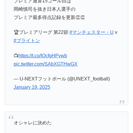
プレミア通算15ゴール目は
岡崎慎司を抜き日本人選手の
プレミア最多得点記録を更新👏👏
🏆プレミアリーグ 第22節
#マンチェスター・U
v
#ブライトン
📺
https://t.co/IQcfgHPywb
pic.twitter.com/SAbXGTHwGX
— U-NEXTフットボール (@UNEXT_football)
January 19, 2025
オシャレに決めた