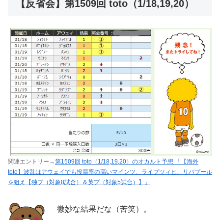
【反省会】第1509回 toto（1/18,19,20）
関連エントリー→
第1509回 toto（1/18,19,20）のオカルト予想 「【海外
toto】波乱はアウェイでも投票率の高いマインツ、ライプツィヒ、リバプール
を狙え【独ブ（対象8試合）＆英プ（対象5試合）】」
微妙な結果だな（苦笑）。