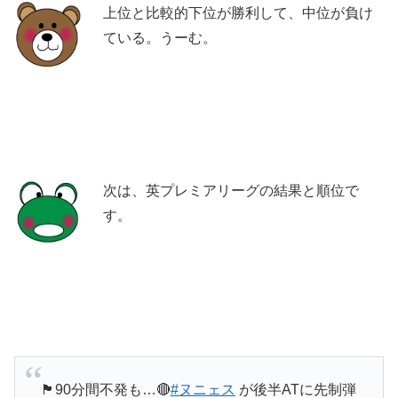
上位と比較的下位が勝利して、中位が負け
ている。うーむ。
次は、英プレミアリーグの結果と順位で
す。
🏴󠁧󠁢󠁥󠁮󠁧󠁿90分間不発も…🔴
#ヌニェス
が後半ATに先制弾