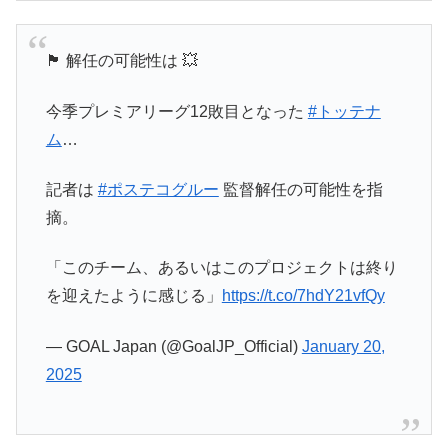
🏴󠁧󠁢󠁥󠁮󠁧󠁿 解任の可能性は 💥
今季プレミアリーグ12敗目となった
#トッテナ
ム
…
記者は
#ポステコグルー
監督解任の可能性を指
摘。
「このチーム、あるいはこのプロジェクトは終り
を迎えたように感じる」
https://t.co/7hdY21vfQy
— GOAL Japan (@GoalJP_Official)
January 20,
2025