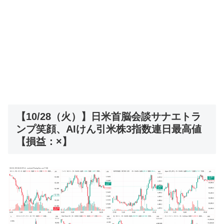
【10/28（火）】日米首脳会談サナエトラ
ンプ笑顔、AIけん引米株3指数連日最高値
【損益：×】