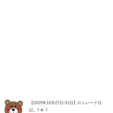
【2025年10月27日-31日】のトレード日
記。ʕ·ᴥ· ʔ