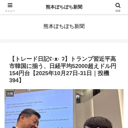
みんなまだ気づかずすごしていたんだわ。ずっといっしょに歩いてゆけるっ
熊本ぼちぼち新聞
て。だれもが思った。
メニュー
検索
熊本ぼちぼち新聞
【トレード日記ʕ·ᴥ· ʔ】トランプ習近平高
市韓国に揃う、日経平均52000超えドル円
154円台【2025年10月27日-31日｜投機
394】
投機