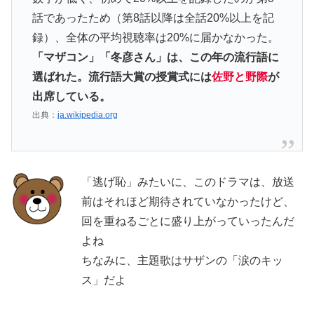
話であったため（第8話以降は全話20%以上を記
録）、全体の平均視聴率は20%に届かなかった。
「マザコン」「冬彦さん」は、この年の流行語に
選ばれた。流行語大賞の授賞式には
佐野と野際
が
出席している。
出典：
ja.wikipedia.org
「逃げ恥」みたいに、このドラマは、放送
前はそれほど期待されていなかったけど、
回を重ねるごとに盛り上がっていったんだ
よね
ちなみに、主題歌はサザンの「涙のキッ
ス」だよ