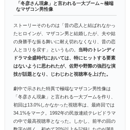
「冬彦さん現象」と言われる一大ブーム～極端
なマザコン男性像
ストーリーそのものは「昔の恋人と結ばれなかっ
たヒロインが、マザコン男と結婚したが、夫や姑
の身勝手な振る舞いに耐え切れなくなり、昔の恋
人とヨリを戻す」というもの。
当時のトレンディ
ドラマ全盛時代においては、特にヒットする要素
はないように思われたが、佐野や野際の強烈な演
技が話題となり、じわじわと視聴率を上げた。
劇中で示された特異で極端なマザコン男性像は
「冬彦さん現象」と言われる一大ブームを作り、
初回は13.0%しかなかった視聴率は、最終回では
34.1%をマーク。1992年の民放連続テレビドラマ
の中で最高視聴率となった。しかし、前半の回の
数字が低く、初めて20%以上を記録したのが第8