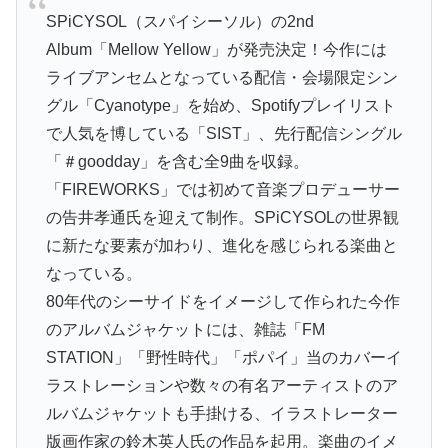
SPiCYSOL（スパイシーソル）の2nd
Album「Mellow Yellow」が発売決定！今作には
ライブアンセムとなっている配信・会場限定シン
グル「Cyanotype」を始め、Spotifyプレイリスト
で人気を博している「SIST」、先行配信シングル
「＃goodday」を含む全9曲を収録。
「FIREWORKS」では初めて音楽プロデューサー
の告井孝通氏を迎えて制作。SPiCYSOLの世界観
に新たな要素が加わり、進化を感じられる楽曲と
なっている。
80年代のシーサイドをイメージして作られた今作
のアルバムジャケットには、雑誌「FM
STATION」「野性時代」「ポパイ」当のカバーイ
ラストレーションや数々の有名アーティストのア
ルバムジャケットも手掛ける、イラストレーター
版画作家の鈴木英人氏の作品を起用。楽曲のイメ