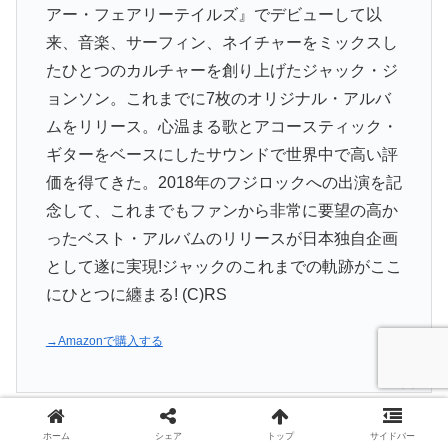
アー・フェアリーテイルズ』でデビューして以
来、音楽、サーフィン、ネイチャーをミックスし
たひとつのカルチャーを創り上げたジャック・ジ
ョンソン。これまでに7枚のオリジナル・アルバ
ムをリリース。心温まる歌とアコースティック・
ギターをベースにしたサウンドで世界中で高い評
価を得てきた。2018年のフジロックへの出演を記
念して、これまでもファンから非常に要望の高か
ったベスト・アルバムのリリースが日本独自企画
として遂に実現!ジャックのこれまでの軌跡がここ
にひとつに纏まる! (C)RS
→Amazonで購入する
気になってたジャック・ジョンソン
ホーム
シェア
トップ
サイドバー