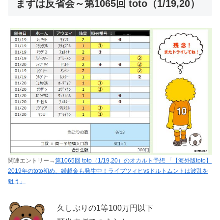
まずは反省会～第1065回 toto（1/19,20）
関連エントリー→
第1065回 toto（1/19,20）のオカルト予想 「【海外版toto】
2019年のtoto初め、繰越金も発生中！ライプツィヒvsドルトムントは波乱を
狙う」
久しぶりの1等100万円以下