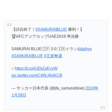
【試合終了！
#SAMURAIBLUE
勝利！】
🏆AFCアジアカップUAE2019 準決勝
SAMURAI BLUE🇯🇵 3-0 🇮🇷イラン
#daihyo
#SAMURAIBLUE
#王座奪還
✅
https://t.co/jUEkZxEyzW
pic.twitter.com/CWILjReKCB
— サッカー日本代表 (@jfa_samuraiblue)
2019年
1月28日