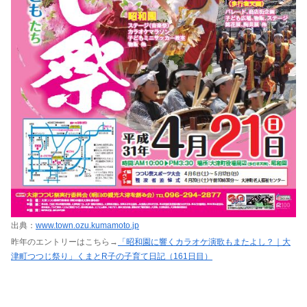
出典：
www.town.ozu.kumamoto.jp
昨年のエントリーはこちら→
「昭和園に響くカラオケ演歌もまたよし？｜大
津町つつじ祭り」くまとR子の子育て日記（161日目）