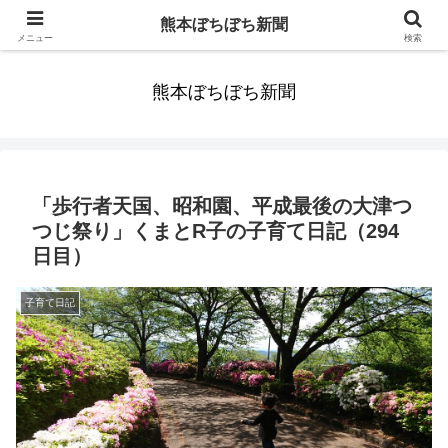
みんなまだ気づかずすごしていたんだわ。ずっといっしょに歩いてゆけるっ
熊本ぼちぼち新聞
て。だれもが思った。
メニュー
検索
熊本ぼちぼち新聞
「歩行者天国、昭和園、平成最後の大津つ
つじ祭り」くまとR子の子育て日記（294
日目）
子育て日記