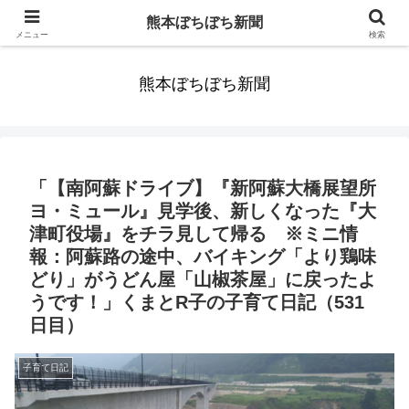
みんなまだ気づかずすごしていたんだわ。ずっといっしょに歩いてゆけるっ
熊本ぼちぼち新聞
て。だれもが思った。
メニュー
検索
熊本ぼちぼち新聞
「【南阿蘇ドライブ】『新阿蘇大橋展望所
ヨ・ミュール』見学後、新しくなった『大
津町役場』をチラ見して帰る ※ミニ情
報：阿蘇路の途中、バイキング「より鶏味
どり」がうどん屋「山椒茶屋」に戻ったよ
うです！」くまとR子の子育て日記（531
日目）
子育て日記