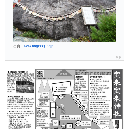
出典：
www.hogihogi.or.jp