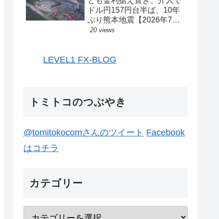
とも金利据え置き、介入で
ドル円157円台半ば、10年
ぶり熊本地震【2026年7月
27日-31日｜投機433】
20 views
LEVEL1 FX-BLOG
トミトコのつぶやき
@tomitokocomさんのツイート
Facebook
はコチラ
カテゴリー