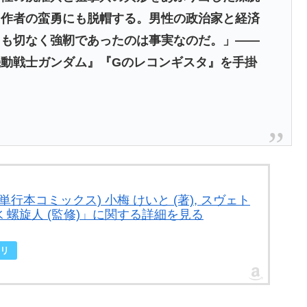
た作者の蛮勇にも脱帽する。男性の政治家と経済
くも切なく強靭であったのは事実なのだ。」――
動戦士ガンダム』『Gのレコンギスタ』を手掛
。
単行本コミックス) 小梅 けいと (著), スヴェト
水 螺旋人 (監修)」に関する詳細を見る
リ