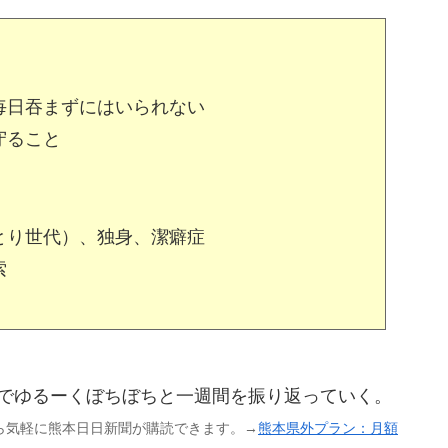
毎日吞まずにはいられない
守ること
とり世代）、独身、潔癖症
索
線でゆるーくぼちぼちと一週間を振り返っていく。
ら気軽に熊本日日新聞が購読できます。→
熊本県外プラン：月額