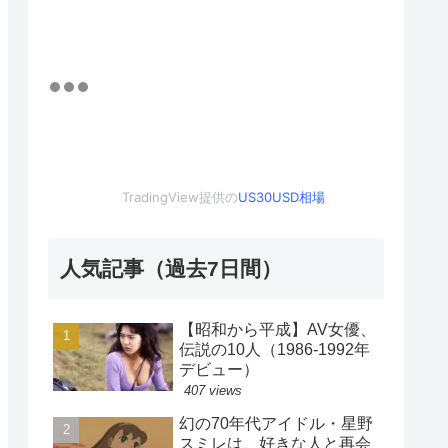
TradingView提供の
US30USD相場
人気記事（過去7日間）
【昭和から平成】AV女優、
伝説の10人（1986-1992年
デビュー）
407 views
幻の70年代アイドル・星野
スミレは、好きな人と再会