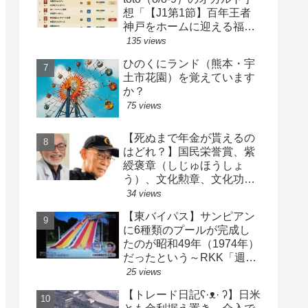
想「【J1第1節】百年王者
神戸をホームに迎える福岡
がまさかの…？！【J2第1
135 views
節】今治注目レアル中井バ
ひのくにランド（熊本・宇
ルサ安部は？」
土市花園）を覚えています
か？
75 views
【死ぬまで年金が貰えるの
はどれ？】国民栄誉賞、紫
綬褒章（しじゅほうしょ
う）、文化勲章、文化功労
者、芸術選奨…など【日本
34 views
の栄典・表彰について】
【東バイパス】サンピアン
に6種類のプールが完成し
たのが昭和49年（1974年）
だったという～RKK「週刊
山崎くん」より
25 views
【トレード日記ʕ·ᴥ· ʔ】日米