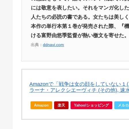
には敬意を表したい。それをマンガ化し
人たちの必読の書である。女たちは美し
本作の単行本第１巻が発売された際、『機
ける富野由悠季監督が熱い檄文を寄せた
出典：
ddnavi.com
Amazonで「戦争は女の顔をしていない 1 (
ラーナ・アレクシエーヴィチ (その他), 速
Amazon
楽天
Yahoo!ショッピング
メルカ