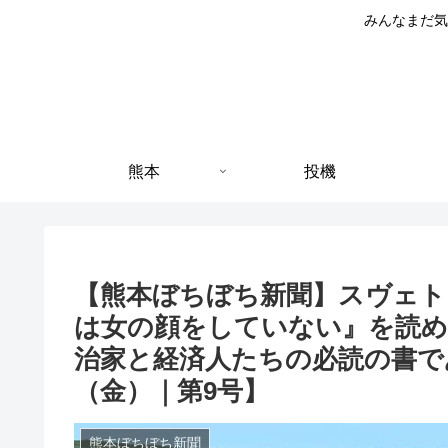
みんなまだ気
熊本
投機
【熊本ぼちぼち新聞】スヴェト
は女の顔をしていない』を読め
治家と経済人たちの必読の書であ
（金）｜第9号】
熊本ぼちぼち新聞