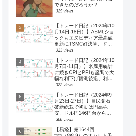
できたのだろうか？
325 views
【トレード日記（2024年10
月14日-18日）】ASMLショ
ックもエヌビディア最高値
更新にTSMC好決算、ドル
円一時150円台、円安株高
323 views
の流れ続く【ゆるゆる投機
【トレード日記（2024年10
340】
月7日-11日）】米雇用統計
に続きCPIとPPIも堅調で大
幅な利下げ観測後退、利回
り上昇・ドル買い、ダウと
322 views
S&P500最高値更新、ドル
【トレード日記（2024年9
円149円台【ゆるゆる投機
月23日-27日）】自民党石
339】
破新総裁で初動は円高株
安、ドル円146円台から一
気に142円台へ【ゆるゆる
308 views
投機337】
【易経】第1644回
toto（8/8-9）のオカルト予