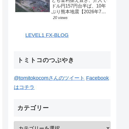
とも金利据え置き、介入で
ドル円157円台半ば、10年
ぶり熊本地震【2026年7月
27日-31日｜投機433】
20 views
LEVEL1 FX-BLOG
トミトコのつぶやき
@tomitokocomさんのツイート
Facebook
はコチラ
カテゴリー