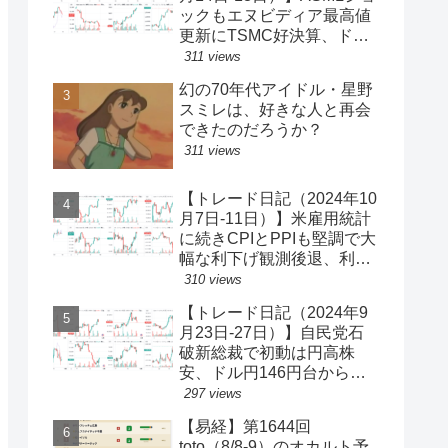
ックもエヌビディア最高値
更新にTSMC好決算、ドル
円一時150円台、円安株高
311 views
の流れ続く【ゆるゆる投機
幻の70年代アイドル・星野
340】
スミレは、好きな人と再会
できたのだろうか？
311 views
【トレード日記（2024年10
月7日-11日）】米雇用統計
に続きCPIとPPIも堅調で大
幅な利下げ観測後退、利回
り上昇・ドル買い、ダウと
310 views
S&P500最高値更新、ドル
【トレード日記（2024年9
円149円台【ゆるゆる投機
月23日-27日）】自民党石
339】
破新総裁で初動は円高株
安、ドル円146円台から一
気に142円台へ【ゆるゆる
297 views
投機337】
【易経】第1644回
toto（8/8-9）のオカルト予