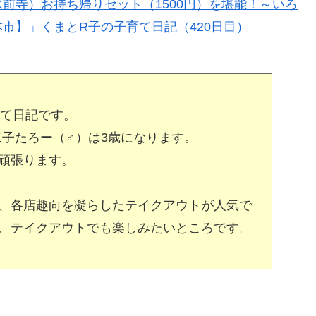
前寺）お持ち帰りセット（1500円）を堪能！～いろ
市】」くまとR子の子育て日記（420日目）
育て日記です。
二子たろー（♂）は3歳になります。
頑張ります。
、各店趣向を凝らしたテイクアウトが人気で
、テイクアウトでも楽しみたいところです。