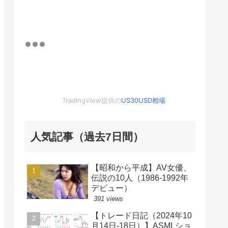
TradingView提供の
US30USD相場
人気記事（過去7日間）
【昭和から平成】AV女優、
伝説の10人（1986-1992年
デビュー）
391 views
【トレード日記（2024年10
月14日-18日）】ASMLショ