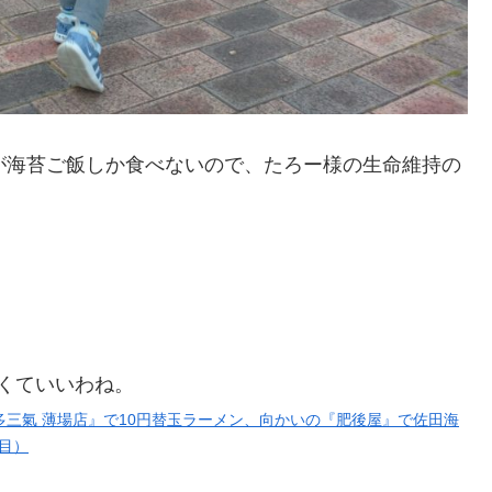
が海苔ご飯しか食べないので、たろー様の生命維持の
くていいわね。
三氣 薄場店』で10円替玉ラーメン、向かいの『肥後屋』で佐田海
目）