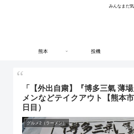
みんなまだ気
熊本
投機
「【外出自粛】『博多三氣 薄
メンなどテイクアウト【熊本市
日目）
グルメ2（ラーメン）