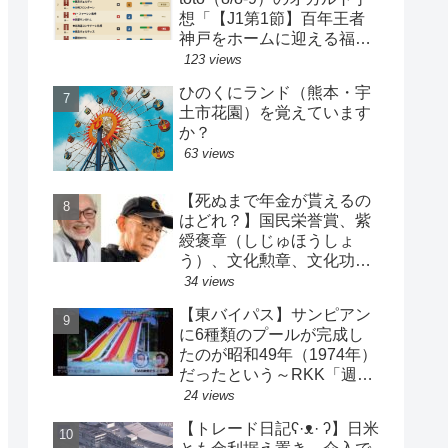
想「【J1第1節】百年王者
神戸をホームに迎える福岡
がまさかの…？！【J2第1
123 views
節】今治注目レアル中井バ
ひのくにランド（熊本・宇
ルサ安部は？」
土市花園）を覚えています
か？
63 views
【死ぬまで年金が貰えるの
はどれ？】国民栄誉賞、紫
綬褒章（しじゅほうしょ
う）、文化勲章、文化功労
者、芸術選奨…など【日本
34 views
の栄典・表彰について】
【東バイパス】サンピアン
に6種類のプールが完成し
たのが昭和49年（1974年）
だったという～RKK「週刊
山崎くん」より
24 views
【トレード日記ʕ·ᴥ· ʔ】日米