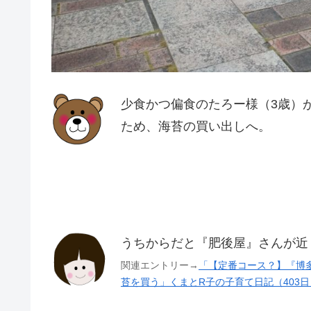
少食かつ偏食のたろー様（3歳）
ため、海苔の買い出しへ。
うちからだと『肥後屋』さんが近
関連エントリー→
「【定番コース？】『博多
苔を買う」くまとR子の子育て日記（403日