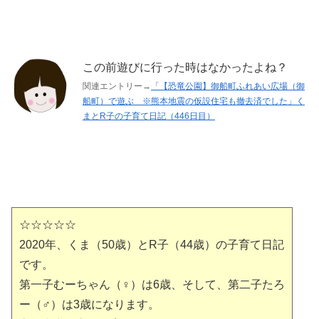
この前遊びに行った時はなかったよね？
関連エントリー→
「【恐竜公園】御船町ふれあい広場（御
船町）で遊ぶ ※熊本地震の仮設住宅も撤去済でした」く
まとR子の子育て日記（446日目）
☆☆☆☆☆
2020年、くま（50歳）とR子（44歳）の子育て日記
です。
第一子むーちゃん（♀）は6歳、そして、第二子たろ
ー（♂）は3歳になります。