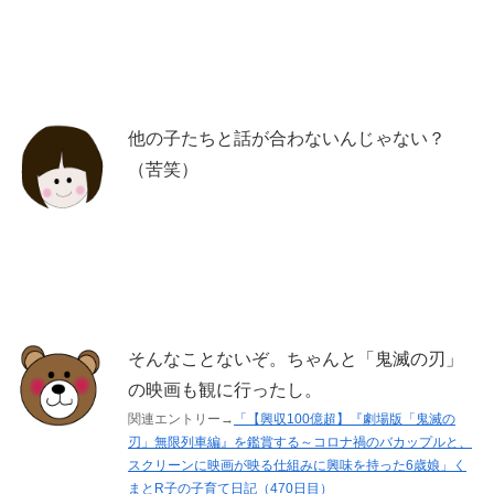
他の子たちと話が合わないんじゃない？
（苦笑）
そんなことないぞ。ちゃんと「鬼滅の刃」
の映画も観に行ったし。
関連エントリー→
「【興収100億超】『劇場版「鬼滅の
刃」無限列車編』を鑑賞する～コロナ禍のバカップルと、
スクリーンに映画が映る仕組みに興味を持った6歳娘」く
まとR子の子育て日記（470日目）