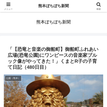
みんなまだ気づかずすごしていたんだわ。ずっといっしょに歩いてゆけるっ
熊本ぼちぼち新聞
て。だれもが思った。
メニュー
検索
熊本ぼちぼち新聞
「【恐竜と音楽の御船町】御船町ふれあい
広場(恐竜公園)にワンピースの音楽家ブル
ック像がやってきた！」くまとR子の子育
て日記（480日目）
公園（熊本）