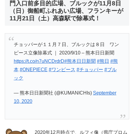
門入口前多目的広場、ブルックが11月8日
（日）御船町ふれあい広場、フランキーが
11月21日（土）高森駅で除幕式！
チョッパーが１１月７日、ブルックは８日 ワン
ピース立像除幕式 ｜ 2020/9/10 – 熊本日日新聞
https://t.co/n7uNCDrdrD
#熊本日日新聞
#熊日
#熊
本
#ONEPIECE
#ワンピース
#チョッパー
#ブル
ック
— 熊本日日新聞社 (@KUMANICHIs)
September
10, 2020
2020年12月時点で、ルフィ像（県庁プロム