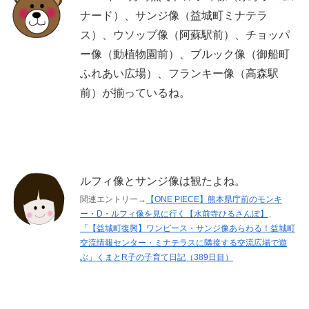
ナード）、サンジ像（益城町ミナテラ
ス）、ウソップ像（阿蘇駅前）、チョッパ
ー像（動植物園前）、ブルック像（御船町
ふれあい広場）、フランキー像（高森駅
前）が揃っているね。
ルフィ像とサンジ像は観たよね。
関連エントリー→
【ONE PIECE】熊本県庁前のモンキ
ー・D・ルフィ像を見に行く【水前寺ひるさんぽ】
、
「【益城町復興】ワンピース・サンジ像あらわる！益城町
交流情報センター・ミナテラスに隣接する交流広場で遊
ぶ」くまとR子の子育て日記（389日目）