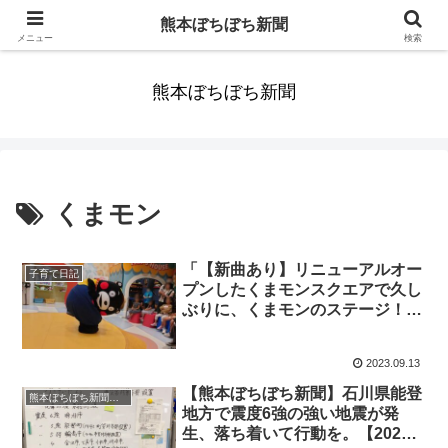
みんなまだ気づかずすごしていたんだわ。ずっといっしょに歩いてゆけるっ
熊本ぼちぼち新聞
て。だれもが思った。
メニュー
検索
熊本ぼちぼち新聞
くまモン
「【新曲あり】リニューアルオー
子育て日記
プンしたくまモンスクエアで久し
ぶりに、くまモンのステージ！
【子ども優先素晴らしい】」くま
とR子の子育て日記（669日目）
2023.09.13
【熊本ぼちぼち新聞】石川県能登
熊本ぼちぼち新聞（全国版）
地方で震度6強の強い地震が発
生、落ち着いて行動を。【2023