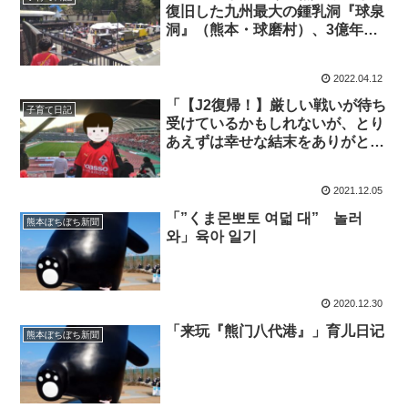
復旧した九州最大の鍾乳洞『球泉
洞』（熊本・球磨村）、3億年の
自然の神秘を体験！」くまとR子
の子育て日記（572日目）
2022.04.12
「【J2復帰！】厳しい戦いが待ち
子育て日記
受けているかもしれないが、とり
あえずは幸せな結末をありがと
う！【ロアッソ熊本】」くまとR
子の子育て日記（552日目）
2021.12.05
「”くま몬뽀토 여덟 대” 놀러
熊本ぼちぼち新聞
와」육아 일기
2020.12.30
「来玩『熊门八代港』」育儿日记
熊本ぼちぼち新聞