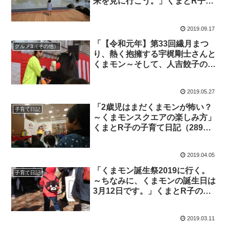
来を見に行こう。」くまとR子の
子育て日記（351日目）
2019.09.17
「【令和元年】第33回繊月まつ
グルメ3（その他）
り、熱く抱擁する宇梶剛士さんと
くまモン～そして、人吉餃子の名
店『松龍軒（しょうりゅうけ
ん）』へ」くまとR子の子育て日
2019.05.27
記（308日目）
「2歳児はまだくまモンが怖い？
子育て日記
～くまモンスクエアの楽しみ方」
くまとR子の子育て日記（289日
目）
2019.04.05
「くまモン誕生祭2019に行く。
子育て日記
～ちなみに、くまモンの誕生日は
3月12日です。」くまとR子の子
育て日記（279日目）
2019.03.11