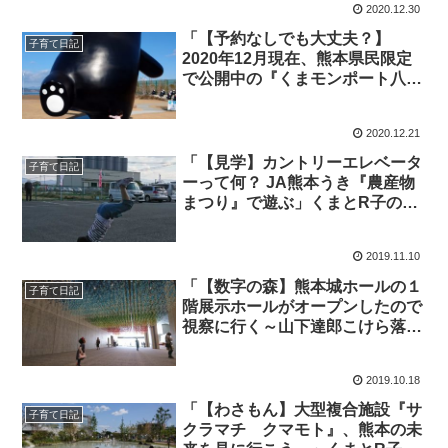
2020.12.30
「【予約なしでも大丈夫？】
子育て日記
2020年12月現在、熊本県民限定
で公開中の『くまモンポート八
代』はフラっと遊びにいってもオ
ーケー！」くまとR子の子育て日
2020.12.21
記（481日目）
「【見学】カントリーエレベータ
子育て日記
ーって何？ JA熊本うき『農産物
まつり』で遊ぶ」くまとR子の子
育て日記（379日目）
2019.11.10
「【数字の森】熊本城ホールの１
子育て日記
階展示ホールがオープンしたので
視察に行く～山下達郎こけら落と
しが待ちきれなくて」くまとR子
の子育て日記（364日目）
2019.10.18
「【わさもん】大型複合施設『サ
子育て日記
クラマチ クマモト』、熊本の未