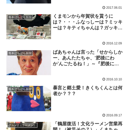
2017.06.01
くまモンから年賀状を貰うに
熊本ぼちぼち新聞
は？・・・ふなっしーは？ミッキ
ーは？キティちゃんは？ガッキー
は？
2016.12.09
ばあちゃんは言った「せからしか
熊本ぼちぼち新聞
ー、あんたたちゃ、‘肥後にわ
か’んごたるね！」～『肥後にわ
か』とは？ ばってん荒川、キン
キラ陽子、ばってん城次・・・
2016.10.10
暴言と郷土愛！きくちくんとは何
熊本ぼちぼち新聞
者か？？？
2016.09.17
「鶴屋復活！文化ラーメン営業再
グルメ2（ラーメン）
開！（被災その７）」くまちゃ