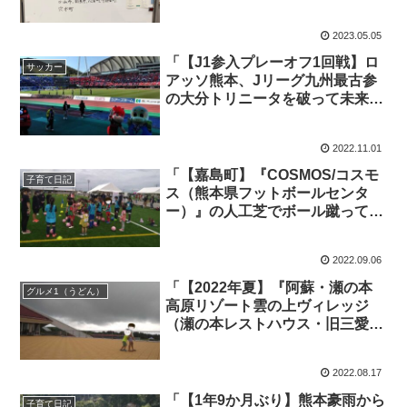
年5月3日（水）～5日（金）｜第
87号】
2023.05.05
「【J1参入プレーオフ1回戦】ロ
サッカー
アッソ熊本、Jリーグ九州最古参
の大分トリニータを破って未来を
拓く！」くまとR子の子育て日記
（623日目）
2022.11.01
「【嘉島町】『COSMOS/コスモ
子育て日記
ス（熊本県フットボールセンタ
ー）』の人工芝でボール蹴ってき
た！（※ドラックストアじゃなく
てサッカー場の方のコスモスです
2022.09.06
笑）」くまとR子の子育て日記
（605日目）
「【2022年夏】『阿蘇・瀬の本
グルメ1（うどん）
高原リゾート雲の上ヴィレッジ
（瀬の本レストハウス・旧三愛レ
ストハウス）』、雲の上レストラ
ンで食事して、阿蘇の高原で水遊
2022.08.17
び！？」くまとR子の子育て日記
（600日目）
「【1年9か月ぶり】熊本豪雨から
子育て日記