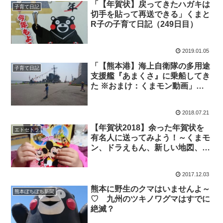
「【年賀状】戻ってきたハガキは
子育て日記
切手を貼って再送できる」くまと
R子の子育て日記（249日目）
2019.01.05
「【熊本港】海上自衛隊の多用途
子育て日記
支援艦『あまくさ』に乗船してき
た ※おまけ：くまモン動画」く
まとR子の子育て日記（191日
目）
2018.07.21
【年賀状2018】余った年賀状を
エトセトラ
有名人に送ってみよう！～くまモ
ン、ドラえもん、新しい地図、ハ
リル監督、安倍総理とか？
2017.12.03
熊本に野生のクマはいませんよ～
熊本ぼちぼち新聞
♡ 九州のツキノワグマはすでに
絶滅？